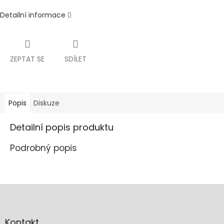
Detailní informace
ZEPTAT SE
SDÍLET
Popis
Diskuze
Detailní popis produktu
Podrobný popis
Z
á
p
a
Kontakt