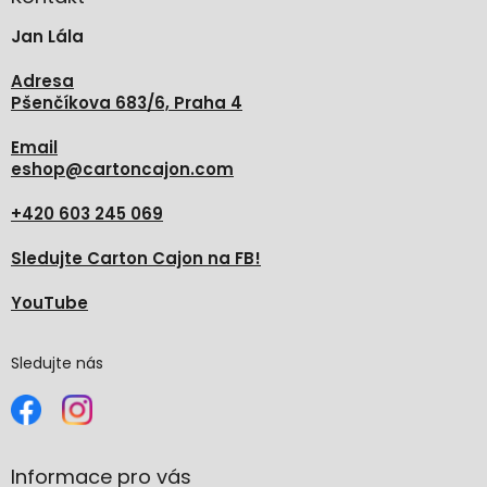
t
Jan Lála
í
Adresa
Pšenčíkova 683/6, Praha 4
Email
eshop
@
cartoncajon.com
+420 603 245 069
Sledujte Carton Cajon na FB!
YouTube
Sledujte nás
Informace pro vás