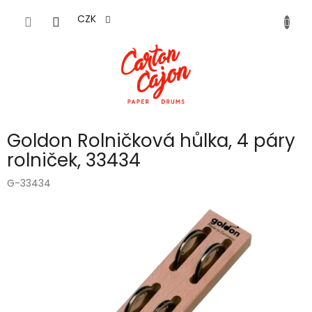
Přejít
na
CZK
obsah
Goldon Rolničková hůlka, 4 páry
rolniček, 33434
G-33434