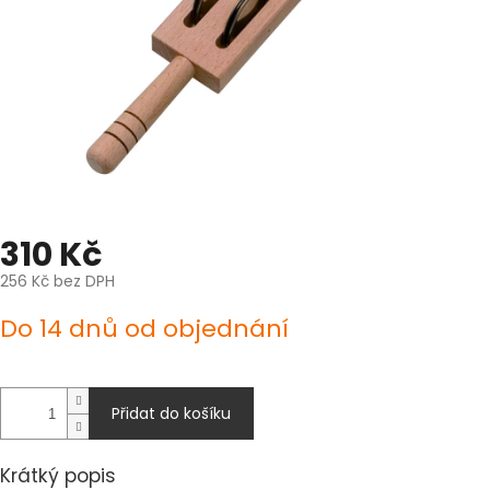
310 Kč
256 Kč bez DPH
Měrná
Do 14 dnů od objednání
cena:
Přidat do košíku
Krátký popis