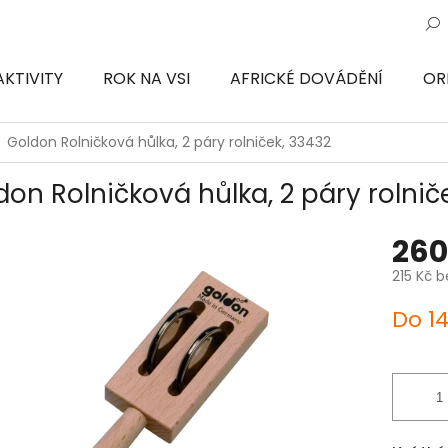
AKTIVITY
ROK NA VSI
AFRICKÉ DOVÁDĚNÍ
OR
ON
Goldon Rolničková hůlka, 2 páry rolniček, 33432
don Rolničková hůlka, 2 páry rolnič
260
215 Kč 
Měrná
Do 1
cena: