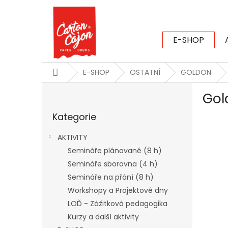
Přejít
na
obsah
E-SHOP
CARTON CAJ
Domů
E-SHOP
OSTATNÍ
GOLDON
P
Gol
o
Přeskočit
s
Kategorie
kategorie
t
r
AKTIVITY
a
Semináře plánované (8 h)
n
Semináře sborovna (4 h)
n
í
Semináře na přání (8 h)
p
Workshopy a Projektové dny
a
LOĎ - Zážitková pedagogika
n
Kurzy a další aktivity
e