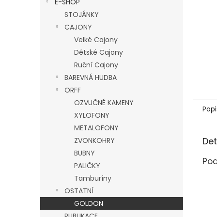
E-SHOP
l
STOJÁNKY
CAJONY
Velké Cajony
Dětské Cajony
Ruční Cajony
BAREVNÁ HUDBA
ORFF
OZVUČNÉ KAMENY
Popi
XYLOFONY
METALOFONY
Det
ZVONKOHRY
BUBNY
Pod
PALIČKY
Tamburíny
OSTATNÍ
GOLDON
PUBLIKACE