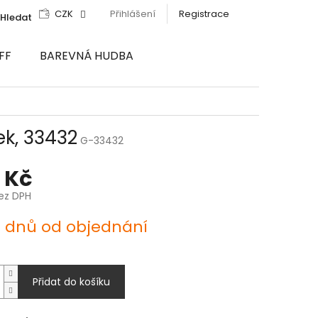
CZK
Přihlášení
Registrace
Hledat
FF
BAREVNÁ HUDBA
ek, 33432
G-33432
 Kč
bez DPH
4 dnů od objednání
Přidat do košíku