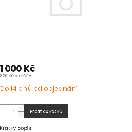
1 000 Kč
826 Kč bez DPH
Měrná
Do 14 dnů od objednání
cena:
Přidat do košíku
Krátký popis