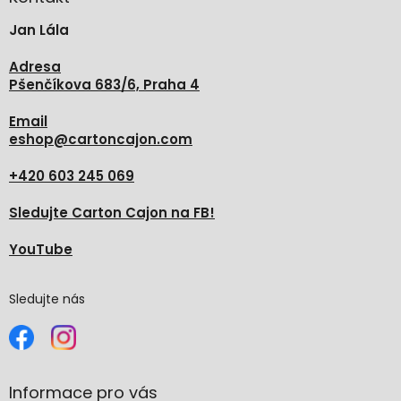
t
Jan Lála
í
Adresa
Pšenčíkova 683/6, Praha 4
Email
eshop
@
cartoncajon.com
+420 603 245 069
Sledujte Carton Cajon na FB!
YouTube
Sledujte nás
Informace pro vás