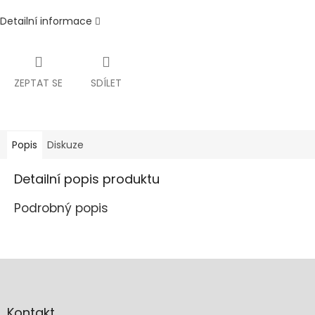
Detailní informace
ZEPTAT SE
SDÍLET
Popis
Diskuze
Detailní popis produktu
Podrobný popis
Z
á
p
a
Kontakt