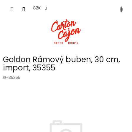
Přejít
na
CZK
obsah
Goldon Rámový buben, 30 cm,
import, 35355
G-35355