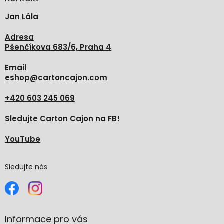
t
Jan Lála
í
Adresa
Pšenčíkova 683/6, Praha 4
Email
eshop
@
cartoncajon.com
+420 603 245 069
Sledujte Carton Cajon na FB!
YouTube
Sledujte nás
Informace pro vás