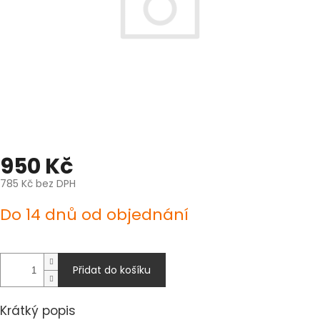
950 Kč
785 Kč bez DPH
Měrná
Do 14 dnů od objednání
cena:
Přidat do košíku
Krátký popis