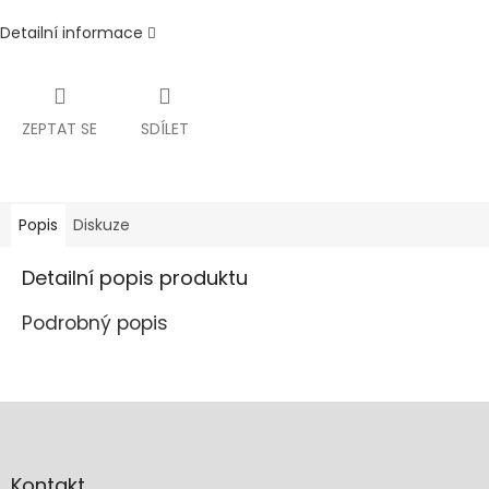
Detailní informace
ZEPTAT SE
SDÍLET
Popis
Diskuze
Detailní popis produktu
Podrobný popis
Z
á
p
a
Kontakt