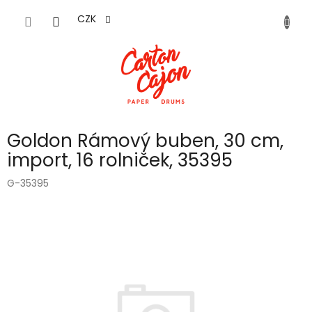
Přejít
na
CZK
obsah
Goldon Rámový buben, 30 cm,
import, 16 rolniček, 35395
G-35395