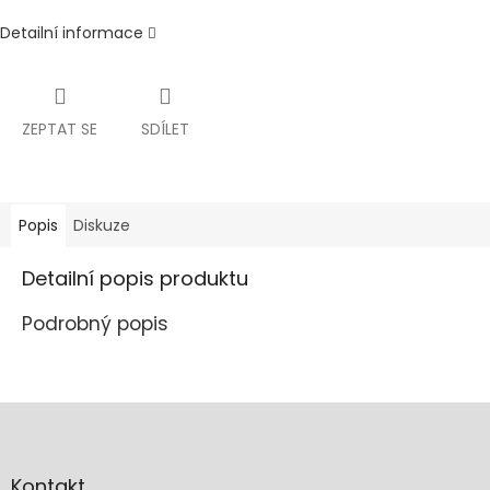
Detailní informace
ZEPTAT SE
SDÍLET
Popis
Diskuze
Detailní popis produktu
Podrobný popis
Z
á
p
a
Kontakt