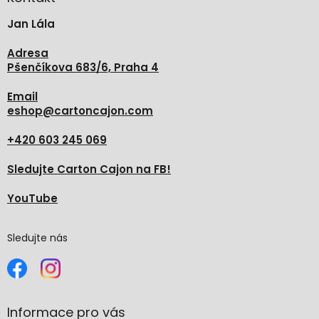
t
Jan Lála
í
Adresa
Pšenčíkova 683/6, Praha 4
Email
eshop
@
cartoncajon.com
+420 603 245 069
Sledujte Carton Cajon na FB!
YouTube
Sledujte nás
Informace pro vás