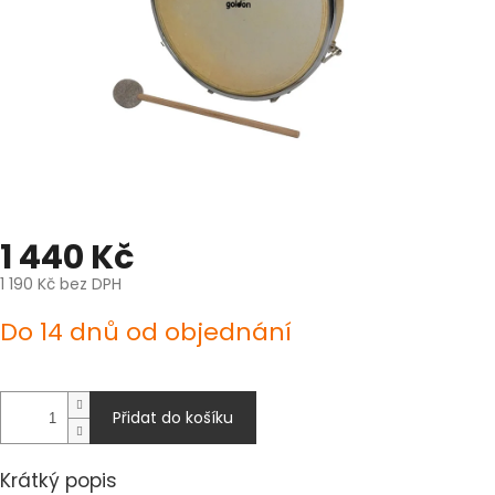
1 440 Kč
1 190 Kč bez DPH
Měrná
Do 14 dnů od objednání
cena:
Přidat do košíku
Krátký popis