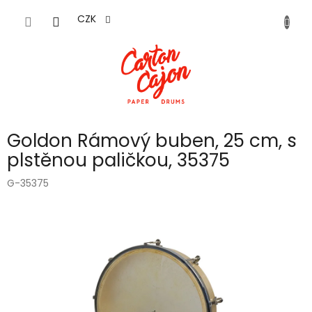
Přejít
na
CZK
obsah
Goldon Rámový buben, 25 cm, s
plstěnou paličkou, 35375
G-35375