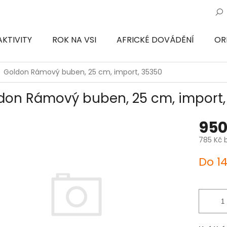
AKTIVITY
ROK NA VSI
AFRICKÉ DOVÁDĚNÍ
OR
ON
Goldon Rámový buben, 25 cm, import, 35350
don Rámový buben, 25 cm, import,
950
785 Kč 
Měrná
Do 1
cena: