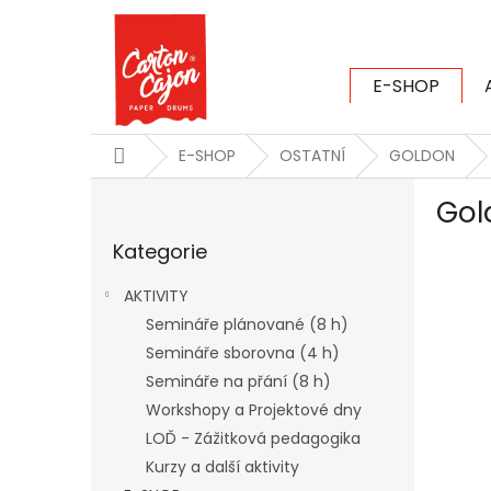
Přejít
na
obsah
E-SHOP
CARTON CAJ
Domů
E-SHOP
OSTATNÍ
GOLDON
P
Gol
o
Přeskočit
s
Kategorie
kategorie
t
r
AKTIVITY
a
Semináře plánované (8 h)
n
Semináře sborovna (4 h)
n
í
Semináře na přání (8 h)
p
Workshopy a Projektové dny
a
LOĎ - Zážitková pedagogika
n
Kurzy a další aktivity
e