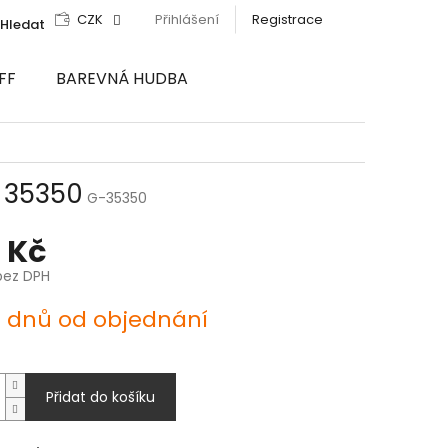
CZK
Přihlášení
Registrace
Hledat
FF
BAREVNÁ HUDBA
 35350
G-35350
 Kč
bez DPH
4 dnů od objednání
Přidat do košíku