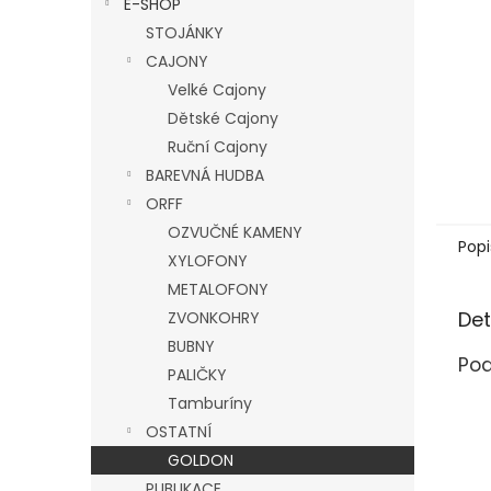
E-SHOP
l
STOJÁNKY
CAJONY
Velké Cajony
Dětské Cajony
Ruční Cajony
BAREVNÁ HUDBA
ORFF
OZVUČNÉ KAMENY
Popi
XYLOFONY
METALOFONY
Det
ZVONKOHRY
BUBNY
Pod
PALIČKY
Tamburíny
OSTATNÍ
GOLDON
PUBLIKACE