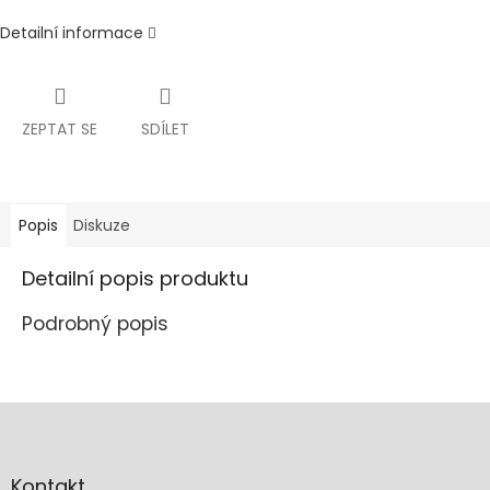
Detailní informace
ZEPTAT SE
SDÍLET
Popis
Diskuze
Detailní popis produktu
Podrobný popis
Z
á
p
a
Kontakt