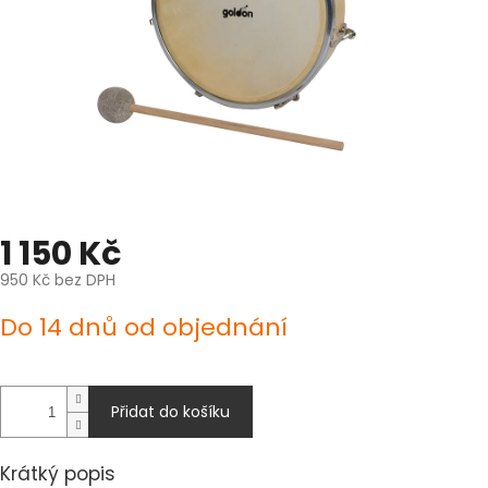
1 150 Kč
950 Kč bez DPH
Měrná
Do 14 dnů od objednání
cena:
Přidat do košíku
Krátký popis