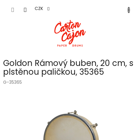
Přejít
na
CZK
obsah
Goldon Rámový buben, 20 cm, s
plstěnou paličkou, 35365
G-35365