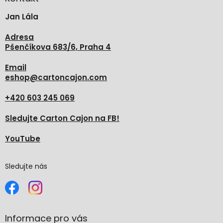
t
Jan Lála
í
Adresa
Pšenčíkova 683/6, Praha 4
Email
eshop
@
cartoncajon.com
+420 603 245 069
Sledujte Carton Cajon na FB!
YouTube
Sledujte nás
Informace pro vás