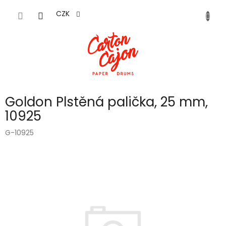
Přejít
na
CZK
obsah
Goldon Plstěná palička, 25 mm,
10925
G-10925