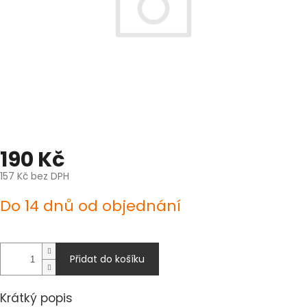
190 Kč
157 Kč bez DPH
Měrná
Do 14 dnů od objednání
cena:
Přidat do košíku
Krátký popis