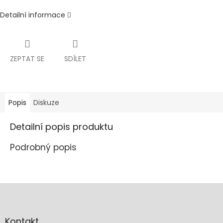
Detailní informace
ZEPTAT SE
SDÍLET
Popis
Diskuze
Detailní popis produktu
Podrobný popis
Z
á
p
a
Kontakt