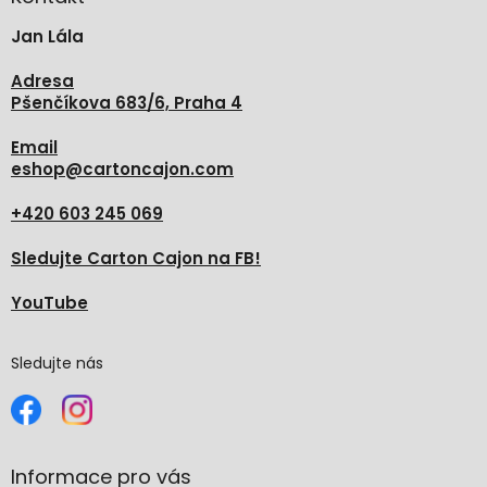
t
Jan Lála
í
Adresa
Pšenčíkova 683/6, Praha 4
Email
eshop
@
cartoncajon.com
+420 603 245 069
Sledujte Carton Cajon na FB!
YouTube
Sledujte nás
Informace pro vás