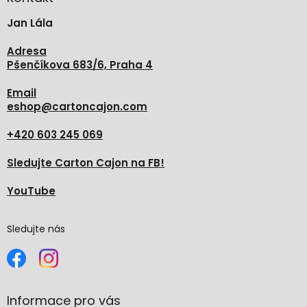
t
Jan Lála
í
Adresa
Pšenčíkova 683/6, Praha 4
Email
eshop
@
cartoncajon.com
+420 603 245 069
Sledujte Carton Cajon na FB!
YouTube
Sledujte nás
Informace pro vás