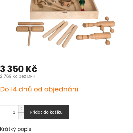
3 350 Kč
2 769 Kč bez DPH
Měrná
Do 14 dnů od objednání
cena:
Přidat do košíku
Krátký popis