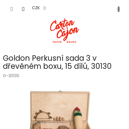
Přejít
na
CZK
obsah
Goldon Perkusní sada 3 v
dřevěném boxu, 15 dílů, 30130
G-30130