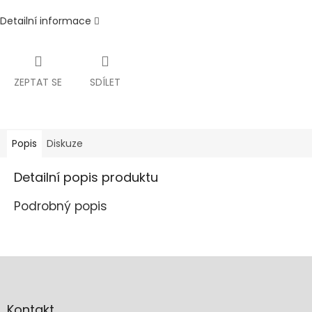
Detailní informace
ZEPTAT SE
SDÍLET
Popis
Diskuze
Detailní popis produktu
Podrobný popis
Z
á
p
a
Kontakt