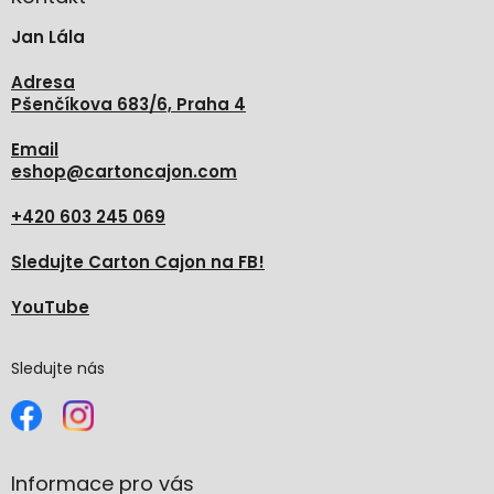
t
Jan Lála
í
Adresa
Pšenčíkova 683/6, Praha 4
Email
eshop
@
cartoncajon.com
+420 603 245 069
Sledujte Carton Cajon na FB!
YouTube
Sledujte nás
Informace pro vás