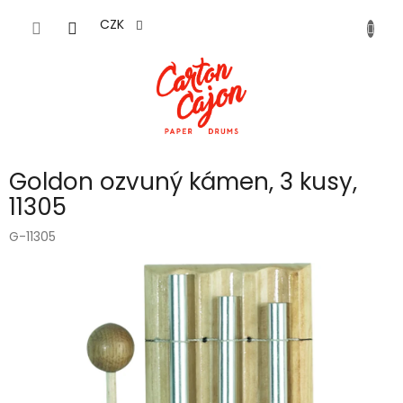
Přejít
na
CZK
obsah
Goldon ozvuný kámen, 3 kusy,
11305
G-11305