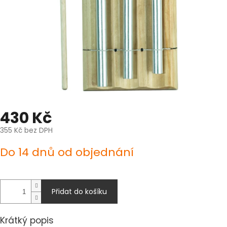
430 Kč
355 Kč bez DPH
Měrná
Do 14 dnů od objednání
cena:
Přidat do košíku
Krátký popis