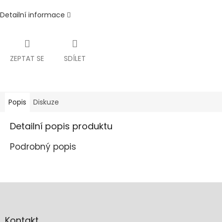
Detailní informace
ZEPTAT SE
SDÍLET
Popis
Diskuze
Detailní popis produktu
Podrobný popis
Z
á
p
a
Kontakt