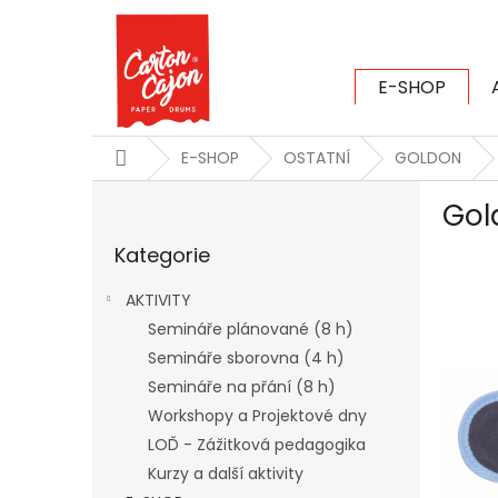
Přejít
na
obsah
E-SHOP
CARTON CAJ
Domů
E-SHOP
OSTATNÍ
GOLDON
P
Gol
o
Přeskočit
s
Kategorie
kategorie
t
r
AKTIVITY
a
Semináře plánované (8 h)
n
Semináře sborovna (4 h)
n
í
Semináře na přání (8 h)
p
Workshopy a Projektové dny
a
LOĎ - Zážitková pedagogika
n
Kurzy a další aktivity
e