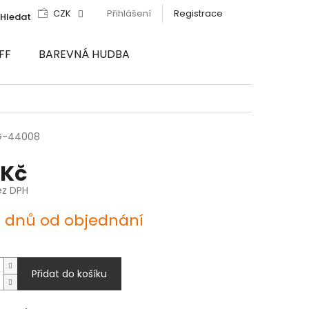
CZK
Přihlášení
Registrace
Hledat
FF
BAREVNÁ HUDBA
G-44008
 Kč
ez DPH
4 dnů od objednání
Přidat do košíku