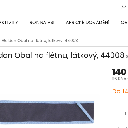
AKTIVITY
ROK NA VSI
AFRICKÉ DOVÁDĚNÍ
OR
ON
Goldon Obal na flétnu, látkový, 44008
don Obal na flétnu, látkový, 44008
140
116 Kč b
Měrná
Do 1
cena: