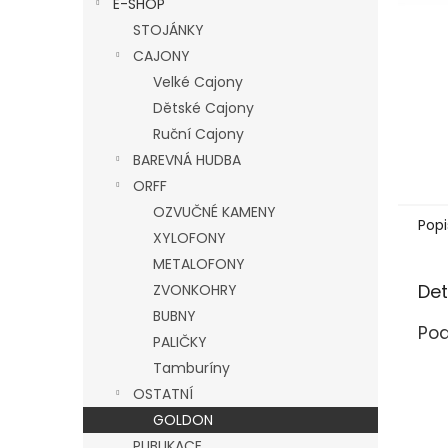
E-SHOP
l
STOJÁNKY
CAJONY
Velké Cajony
Dětské Cajony
Ruční Cajony
BAREVNÁ HUDBA
ORFF
OZVUČNÉ KAMENY
Popi
XYLOFONY
METALOFONY
Det
ZVONKOHRY
BUBNY
Pod
PALIČKY
Tamburíny
OSTATNÍ
GOLDON
PUBLIKACE