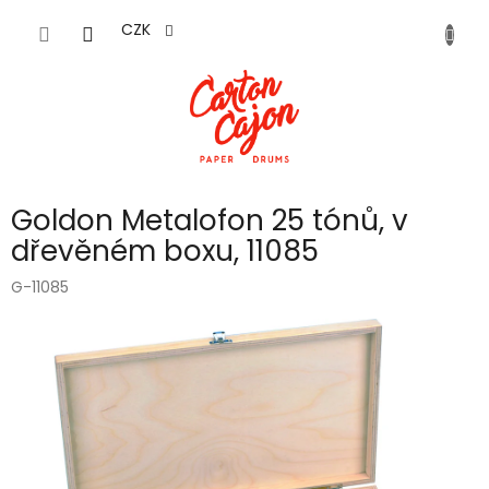
Přejít
na
CZK
obsah
Goldon Metalofon 25 tónů, v
dřevěném boxu, 11085
G-11085