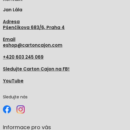
t
Jan Lála
í
Adresa
Pšenčíkova 683/6, Praha 4
Email
eshop
@
cartoncajon.com
+420 603 245 069
Sledujte Carton Cajon na FB!
YouTube
Sledujte nás
Informace pro vás