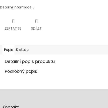
Detailní informace
ZEPTAT SE
SDÍLET
Popis
Diskuze
Detailní popis produktu
Podrobný popis
Z
á
p
a
Kontakt