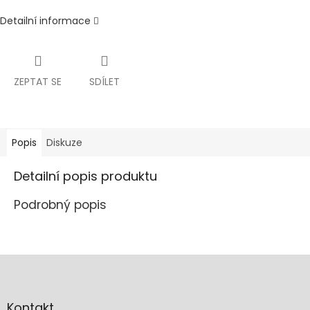
Detailní informace
ZEPTAT SE
SDÍLET
Popis
Diskuze
Detailní popis produktu
Podrobný popis
Z
á
p
a
Kontakt