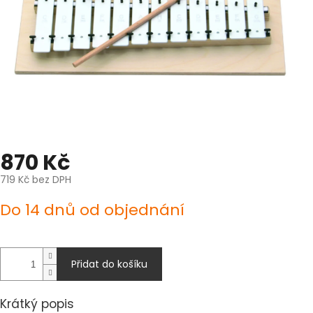
870 Kč
719 Kč bez DPH
Měrná
Do 14 dnů od objednání
cena:
Přidat do košíku
Krátký popis