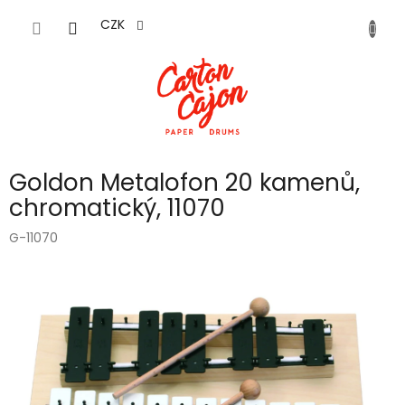
Přejít
na
CZK
obsah
Goldon Metalofon 20 kamenů,
chromatický, 11070
G-11070