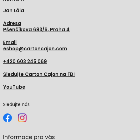
t
Jan Lála
í
Adresa
Pšenčíkova 683/6, Praha 4
Email
eshop
@
cartoncajon.com
+420 603 245 069
Sledujte Carton Cajon na FB!
YouTube
Sledujte nás
Informace pro vás