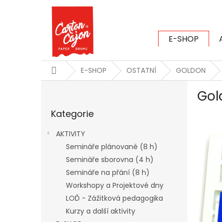
Přejít
na
obsah
E-SHOP
CARTON CAJ
Domů
E-SHOP
OSTATNÍ
GOLDON
P
Gol
o
Přeskočit
s
Kategorie
kategorie
t
r
AKTIVITY
a
Semináře plánované (8 h)
n
Semináře sborovna (4 h)
n
í
Semináře na přání (8 h)
p
Workshopy a Projektové dny
a
LOĎ - Zážitková pedagogika
n
Kurzy a další aktivity
e