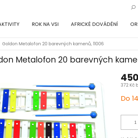
AKTIVITY
ROK NA VSI
AFRICKÉ DOVÁDĚNÍ
OR
ON
Goldon Metalofon 20 barevných kamenů, 11006
don Metalofon 20 barevných kamen
450
372 Kč 
Měrná
Do 1
cena: