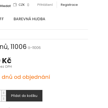
CZK
Přihlášení
Registrace
Hledat
FF
BAREVNÁ HUDBA
ů, 11006
G-11006
 Kč
bez DPH
4 dnů od objednání
Přidat do košíku