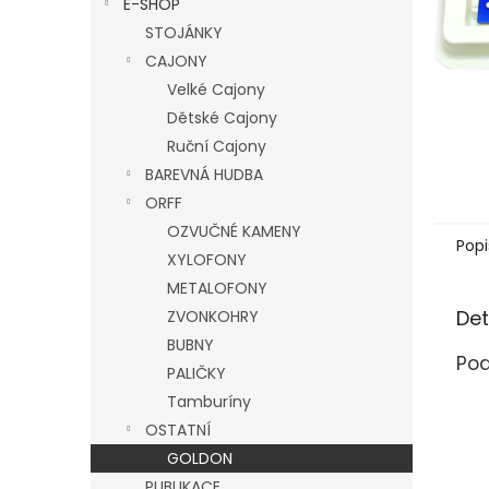
E-SHOP
l
STOJÁNKY
CAJONY
Velké Cajony
Dětské Cajony
Ruční Cajony
BAREVNÁ HUDBA
ORFF
OZVUČNÉ KAMENY
Popi
XYLOFONY
METALOFONY
Det
ZVONKOHRY
BUBNY
Pod
PALIČKY
Tamburíny
OSTATNÍ
GOLDON
PUBLIKACE