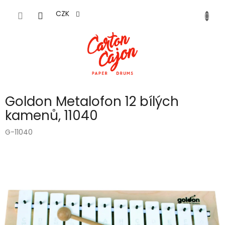
Přejít
na
CZK
obsah
Goldon Metalofon 12 bílých
kamenů, 11040
G-11040