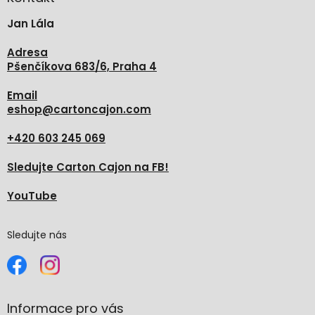
t
Jan Lála
í
Adresa
Pšenčíkova 683/6, Praha 4
Email
eshop
@
cartoncajon.com
+420 603 245 069
Sledujte Carton Cajon na FB!
YouTube
Sledujte nás
Informace pro vás