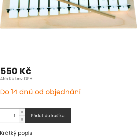
550 Kč
455 Kč bez DPH
Měrná
Do 14 dnů od objednání
cena:
Přidat do košíku
Krátký popis