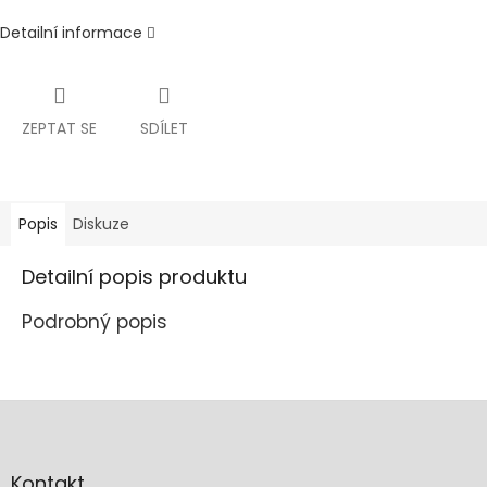
Detailní informace
ZEPTAT SE
SDÍLET
Popis
Diskuze
Detailní popis produktu
Podrobný popis
Z
á
p
a
Kontakt