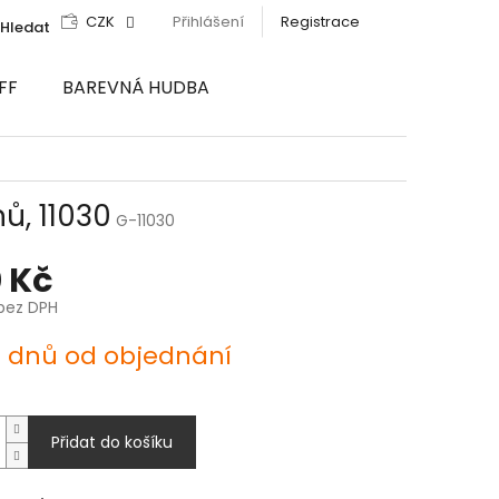
CZK
Přihlášení
Registrace
Hledat
FF
BAREVNÁ HUDBA
ů, 11030
G-11030
 Kč
bez DPH
4 dnů od objednání
Přidat do košíku