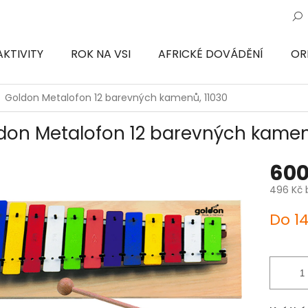
AKTIVITY
ROK NA VSI
AFRICKÉ DOVÁDĚNÍ
OR
ON
Goldon Metalofon 12 barevných kamenů, 11030
don Metalofon 12 barevných kamen
600
496 Kč 
Měrná
Do 1
cena: