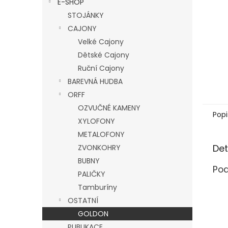
E-SHOP
l
STOJÁNKY
CAJONY
Velké Cajony
Dětské Cajony
Ruční Cajony
BAREVNÁ HUDBA
ORFF
OZVUČNÉ KAMENY
Popi
XYLOFONY
METALOFONY
Det
ZVONKOHRY
BUBNY
Pod
PALIČKY
Tamburíny
OSTATNÍ
GOLDON
PUBLIKACE