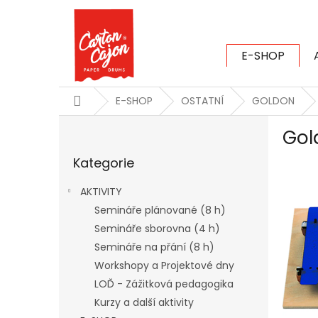
Přejít
na
obsah
E-SHOP
CARTON CAJ
Domů
E-SHOP
OSTATNÍ
GOLDON
P
Gol
o
Přeskočit
s
Kategorie
kategorie
t
r
AKTIVITY
a
Semináře plánované (8 h)
n
Semináře sborovna (4 h)
n
í
Semináře na přání (8 h)
p
Workshopy a Projektové dny
a
LOĎ - Zážitková pedagogika
n
Kurzy a další aktivity
e