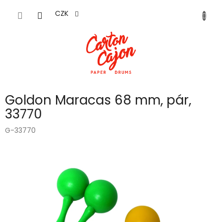
Přejít
na
CZK
obsah
Goldon Maracas 68 mm, pár,
33770
G-33770