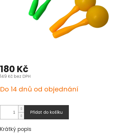
180 Kč
149 Kč bez DPH
Měrná
Do 14 dnů od objednání
cena:
Přidat do košíku
Krátký popis