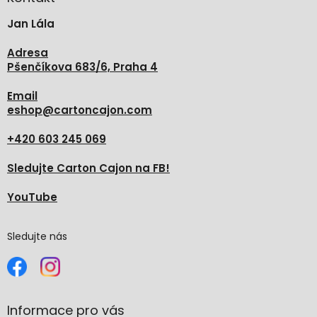
t
Jan Lála
í
Adresa
Pšenčíkova 683/6, Praha 4
Email
eshop
@
cartoncajon.com
+420 603 245 069
Sledujte Carton Cajon na FB!
YouTube
Sledujte nás
Informace pro vás