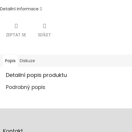
Detailní informace
ZEPTAT SE
SDÍLET
Popis
Diskuze
Detailní popis produktu
Podrobný popis
Z
á
p
a
Kontakt