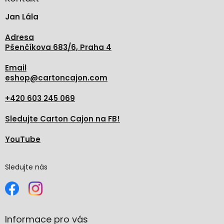
t
Jan Lála
í
Adresa
Pšenčíkova 683/6, Praha 4
Email
eshop
@
cartoncajon.com
+420 603 245 069
Sledujte Carton Cajon na FB!
YouTube
Sledujte nás
Informace pro vás