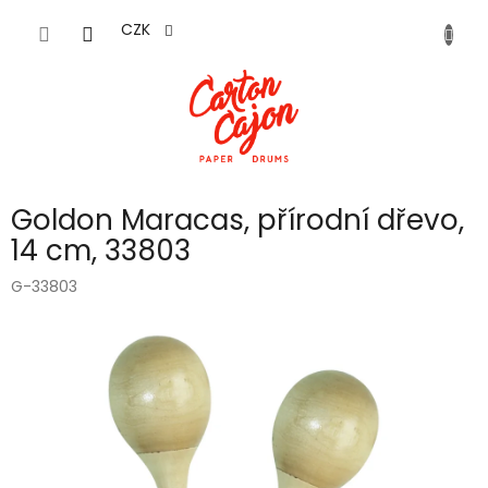
Přejít
na
CZK
obsah
Goldon Maracas, přírodní dřevo,
14 cm, 33803
G-33803