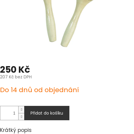
250 Kč
207 Kč bez DPH
Měrná
Do 14 dnů od objednání
cena:
Přidat do košíku
Krátký popis