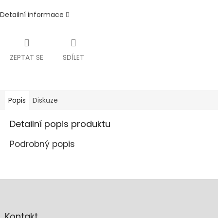
Detailní informace
ZEPTAT SE
SDÍLET
Popis
Diskuze
Detailní popis produktu
Podrobný popis
Z
á
p
a
Kontakt