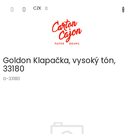
Přejít
na
CZK
obsah
Goldon Klapačka, vysoký tón,
33180
G-33180