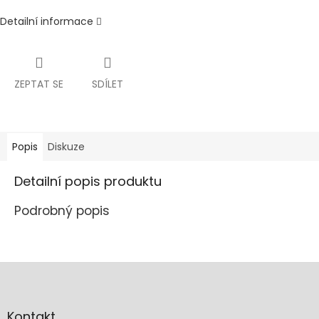
Detailní informace
ZEPTAT SE
SDÍLET
Popis
Diskuze
Detailní popis produktu
Podrobný popis
Z
á
p
a
Kontakt