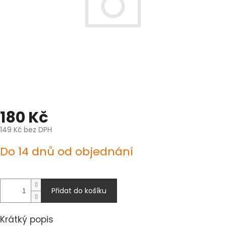
180 Kč
149 Kč bez DPH
Měrná
Do 14 dnů od objednání
cena:
Přidat do košíku
Krátký popis