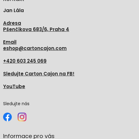
t
Jan Lála
í
Adresa
Pšenčíkova 683/6, Praha 4
Email
eshop
@
cartoncajon.com
+420 603 245 069
Sledujte Carton Cajon na FB!
YouTube
Sledujte nás
Informace pro vás