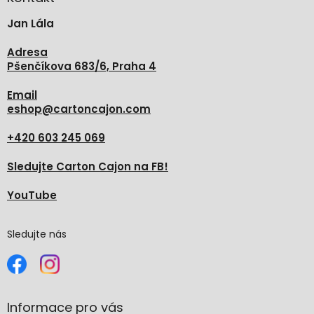
t
Jan Lála
í
Adresa
Pšenčíkova 683/6, Praha 4
Email
eshop
@
cartoncajon.com
+420 603 245 069
Sledujte Carton Cajon na FB!
YouTube
Sledujte nás
Informace pro vás