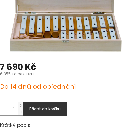
7 690 Kč
6 355 Kč bez DPH
Měrná
Do 14 dnů od objednání
cena:
Přidat do košíku
Krátký popis