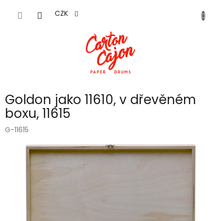
Přejít
na
CZK
obsah
Goldon jako 11610, v dřevěném
boxu, 11615
G-11615