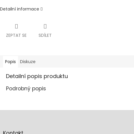
Detailní informace
ZEPTAT SE
SDÍLET
Popis
Diskuze
Detailní popis produktu
Podrobný popis
Z
á
p
a
Kontakt