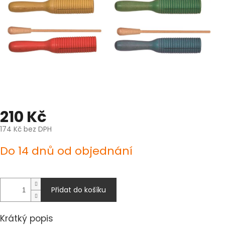
210 Kč
174 Kč bez DPH
Měrná
Do 14 dnů od objednání
cena:
Přidat do košíku
Krátký popis