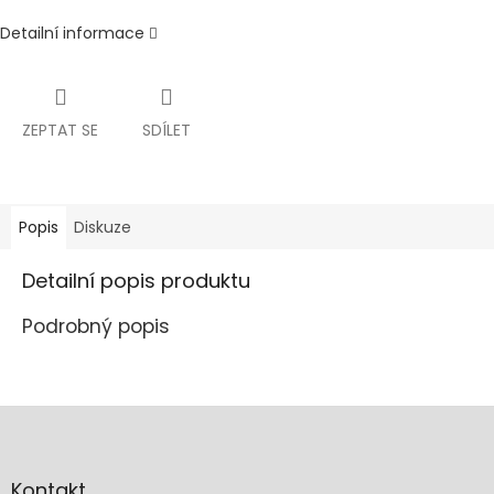
Detailní informace
ZEPTAT SE
SDÍLET
Popis
Diskuze
Detailní popis produktu
Podrobný popis
Z
á
p
a
Kontakt