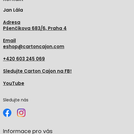
t
Jan Lála
í
Adresa
Pšenčíkova 683/6, Praha 4
Email
eshop
@
cartoncajon.com
+420 603 245 069
Sledujte Carton Cajon na FB!
YouTube
Sledujte nás
Informace pro vás