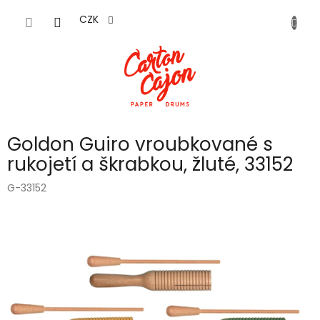
Přejít
na
CZK
obsah
Goldon Guiro vroubkované s
rukojetí a škrabkou, žluté, 33152
G-33152