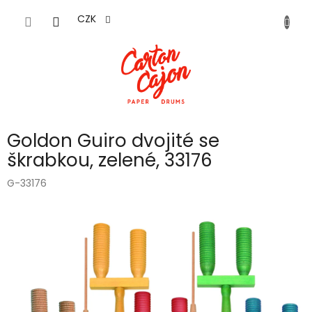
Přejít
na
CZK
obsah
Goldon Guiro dvojité se
škrabkou, zelené, 33176
G-33176