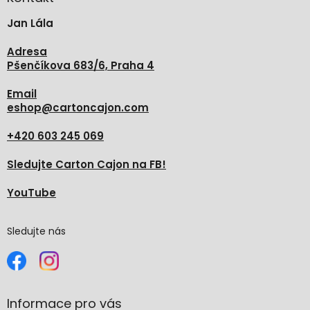
t
Jan Lála
í
Adresa
Pšenčíkova 683/6, Praha 4
Email
eshop
@
cartoncajon.com
+420 603 245 069
Sledujte Carton Cajon na FB!
YouTube
Sledujte nás
Informace pro vás