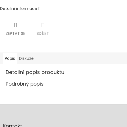
Detailní informace
ZEPTAT SE
SDÍLET
Popis
Diskuze
Detailní popis produktu
Podrobný popis
Z
á
p
a
Kontakt