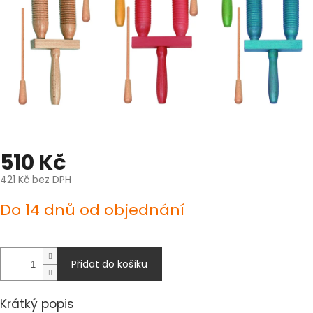
510 Kč
421 Kč bez DPH
Měrná
Do 14 dnů od objednání
cena:
Přidat do košíku
Krátký popis