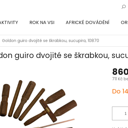
AKTIVITY
ROK NA VSI
AFRICKÉ DOVÁDĚNÍ
OR
ON
Goldon guiro dvojité se škrabkou, sucupira, 10870
don guiro dvojité se škrabkou, sucu
860
711 Kč b
Měrná
Do 1
cena: