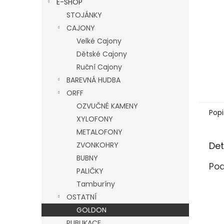
E-SHOP
l
STOJÁNKY
CAJONY
Velké Cajony
Dětské Cajony
Ruční Cajony
BAREVNÁ HUDBA
ORFF
OZVUČNÉ KAMENY
Popi
XYLOFONY
METALOFONY
Det
ZVONKOHRY
BUBNY
Pod
PALIČKY
Tamburíny
OSTATNÍ
GOLDON
PUBLIKACE