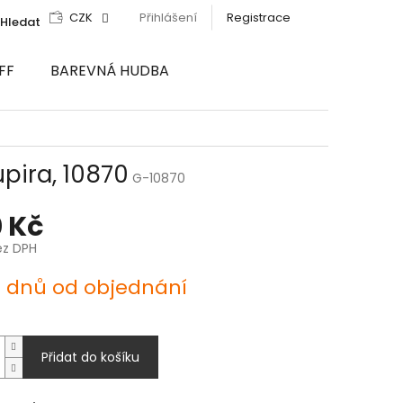
CZK
Přihlášení
Registrace
Hledat
FF
BAREVNÁ HUDBA
pira, 10870
G-10870
 Kč
ez DPH
4 dnů od objednání
Přidat do košíku