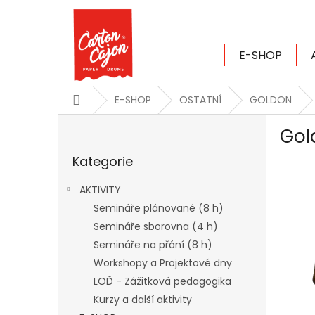
Přejít
na
obsah
E-SHOP
CARTON CAJ
Domů
E-SHOP
OSTATNÍ
GOLDON
P
Gol
o
Přeskočit
s
Kategorie
kategorie
t
r
AKTIVITY
a
Semináře plánované (8 h)
n
Semináře sborovna (4 h)
n
í
Semináře na přání (8 h)
p
Workshopy a Projektové dny
a
LOĎ - Zážitková pedagogika
n
Kurzy a další aktivity
e