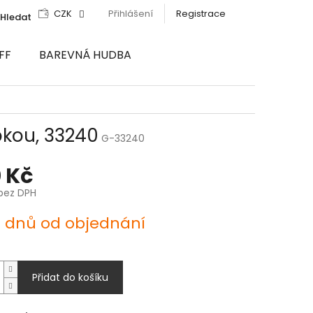
CZK
Přihlášení
Registrace
Hledat
FF
BAREVNÁ HUDBA
bkou, 33240
G-33240
 Kč
bez DPH
4 dnů od objednání
Přidat do košíku