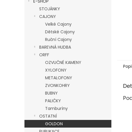
E-SHOP
l
STOJÁNKY
CAJONY
Velké Cajony
Dětské Cajony
Ruční Cajony
BAREVNÁ HUDBA
ORFF
OZVUČNÉ KAMENY
Popi
XYLOFONY
METALOFONY
Det
ZVONKOHRY
BUBNY
Pod
PALIČKY
Tamburíny
OSTATNÍ
GOLDON
PUBLIKACE