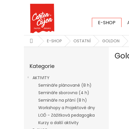
Přejít
na
obsah
E-SHOP
CARTON CAJ
Domů
E-SHOP
OSTATNÍ
GOLDON
P
Gol
o
Přeskočit
s
Kategorie
kategorie
t
r
AKTIVITY
a
Semináře plánované (8 h)
n
Semináře sborovna (4 h)
n
í
Semináře na přání (8 h)
p
Workshopy a Projektové dny
a
LOĎ - Zážitková pedagogika
n
Kurzy a další aktivity
e