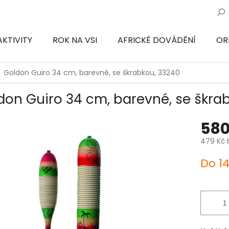
AKTIVITY
ROK NA VSI
AFRICKÉ DOVÁDĚNÍ
OR
ON
Goldon Guiro 34 cm, barevné, se škrabkou, 33240
don Guiro 34 cm, barevné, se škra
580
479 Kč 
Měrná
Do 1
cena: