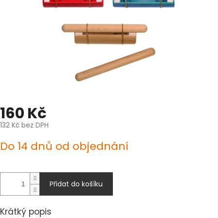
160 Kč
132 Kč bez DPH
Měrná
Do 14 dnů od objednání
cena:
Přidat do košíku
Krátký popis