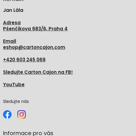
t
Jan Lála
í
Adresa
Pšenčíkova 683/6, Praha 4
Email
eshop
@
cartoncajon.com
+420 603 245 069
Sledujte Carton Cajon na FB!
YouTube
Sledujte nás
Informace pro vás