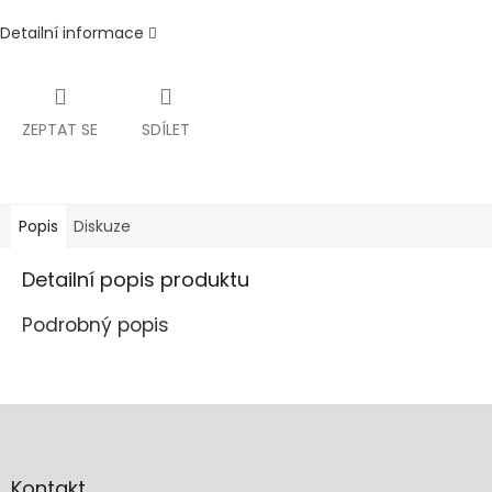
Detailní informace
ZEPTAT SE
SDÍLET
Popis
Diskuze
Detailní popis produktu
Podrobný popis
Z
á
p
a
Kontakt