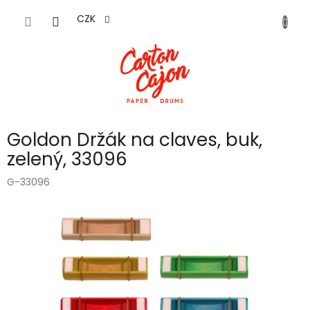
Přejít
na
CZK
obsah
Goldon Držák na claves, buk,
zelený, 33096
G-33096