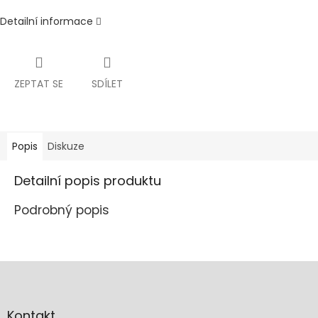
Detailní informace
ZEPTAT SE
SDÍLET
Popis
Diskuze
Detailní popis produktu
Podrobný popis
Z
á
p
a
Kontakt