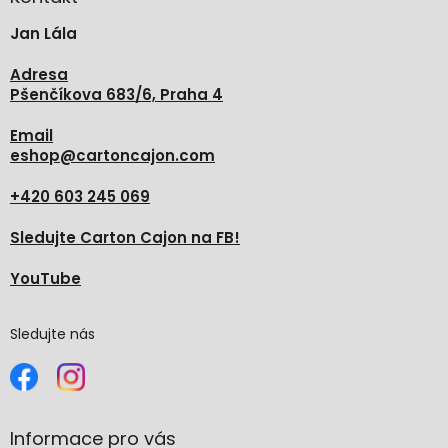
t
Jan Lála
í
Adresa
Pšenčíkova 683/6, Praha 4
Email
eshop
@
cartoncajon.com
+420 603 245 069
Sledujte Carton Cajon na FB!
YouTube
Sledujte nás
Informace pro vás