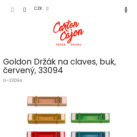
Přejít
na
CZK
obsah
Goldon Držák na claves, buk,
červený, 33094
G-33094