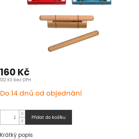
160 Kč
132 Kč bez DPH
Měrná
Do 14 dnů od objednání
cena:
Přidat do košíku
Krátký popis