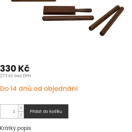
330 Kč
273 Kč bez DPH
Měrná
Do 14 dnů od objednání
cena:
Přidat do košíku
Krátký popis