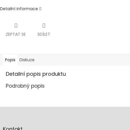
Detailní informace
ZEPTAT SE
SDÍLET
Popis
Diskuze
Detailní popis produktu
Podrobný popis
Z
á
p
a
Kontakt