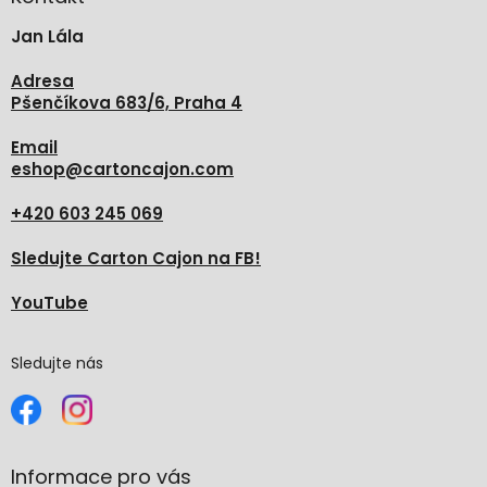
t
Jan Lála
í
Adresa
Pšenčíkova 683/6, Praha 4
Email
eshop
@
cartoncajon.com
+420 603 245 069
Sledujte Carton Cajon na FB!
YouTube
Sledujte nás
Informace pro vás