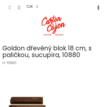
Přejít
na
CZK
obsah
Goldon dřevěný blok 18 cm, s
paličkou, sucupira, 10880
G-10880