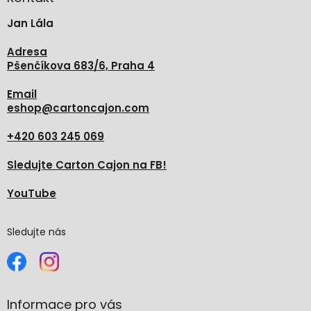
t
Jan Lála
í
Adresa
Pšenčíkova 683/6, Praha 4
Email
eshop
@
cartoncajon.com
+420 603 245 069
Sledujte Carton Cajon na FB!
YouTube
Sledujte nás
Informace pro vás