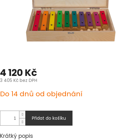
4 120 Kč
3 405 Kč bez DPH
Měrná
Do 14 dnů od objednání
cena:
Přidat do košíku
Krátký popis