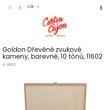
Přejít
na
CZK
obsah
Goldon Dřevěné zvukové
kameny, barevné, 10 tónů, 11602
G-11602