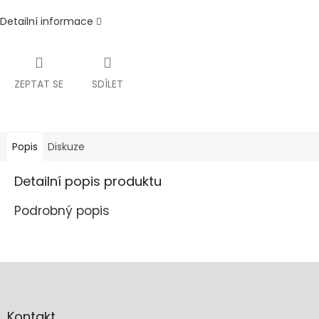
Detailní informace
ZEPTAT SE
SDÍLET
Popis
Diskuze
Detailní popis produktu
Podrobný popis
Z
á
p
a
Kontakt