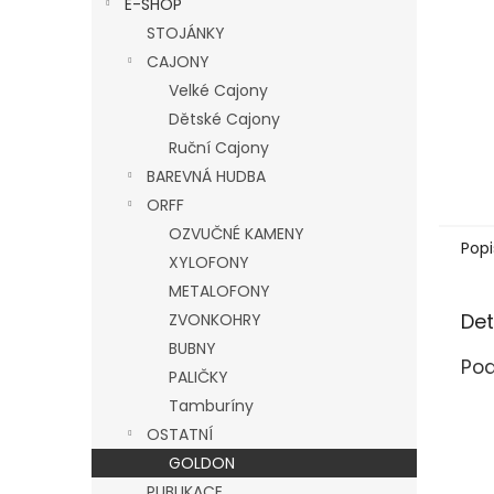
E-SHOP
l
STOJÁNKY
CAJONY
Velké Cajony
Dětské Cajony
Ruční Cajony
BAREVNÁ HUDBA
ORFF
OZVUČNÉ KAMENY
Popi
XYLOFONY
METALOFONY
Det
ZVONKOHRY
BUBNY
Pod
PALIČKY
Tamburíny
OSTATNÍ
GOLDON
PUBLIKACE