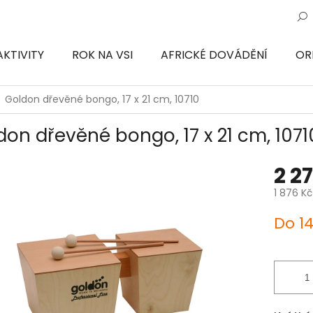
AKTIVITY
ROK NA VSI
AFRICKÉ DOVÁDĚNÍ
OR
ON
Goldon dřevěné bongo, 17 x 21 cm, 10710
don dřevěné bongo, 17 x 21 cm, 1071
2 2
1 876 K
Měrná
Do 1
cena: