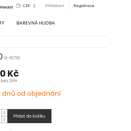
CZK
Přihlášení
Registrace
Hledat
FF
BAREVNÁ HUDBA
0
G-10710
70 Kč
č bez DPH
4 dnů od objednání
Přidat do košíku