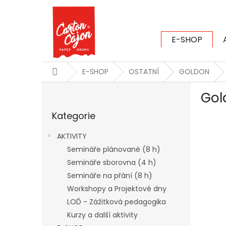
Přejít
na
obsah
E-SHOP
CARTON CAJ
Domů
E-SHOP
OSTATNÍ
GOLDON
P
Gol
o
Přeskočit
s
Kategorie
kategorie
t
r
AKTIVITY
a
Semináře plánované (8 h)
n
Semináře sborovna (4 h)
n
í
Semináře na přání (8 h)
p
Workshopy a Projektové dny
a
LOĎ - Zážitková pedagogika
n
Kurzy a další aktivity
e