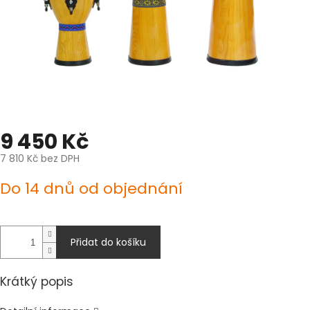
9 450 Kč
7 810 Kč bez DPH
Měrná
Do 14 dnů od objednání
cena:
Přidat do košíku
Krátký popis