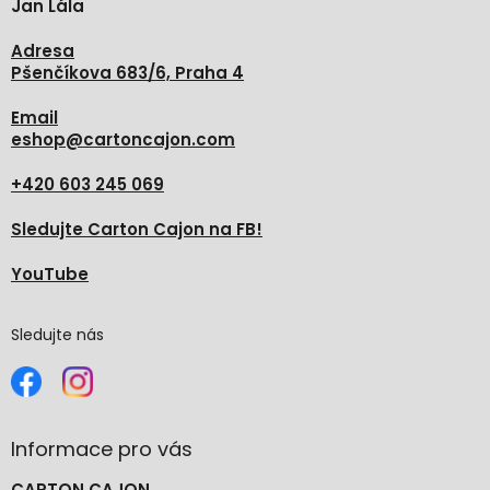
Jan Lála
í
Adresa
Pšenčíkova 683/6, Praha 4
Email
eshop
@
cartoncajon.com
+420 603 245 069
Sledujte Carton Cajon na FB!
YouTube
Sledujte nás
Informace pro vás
CARTON CAJON