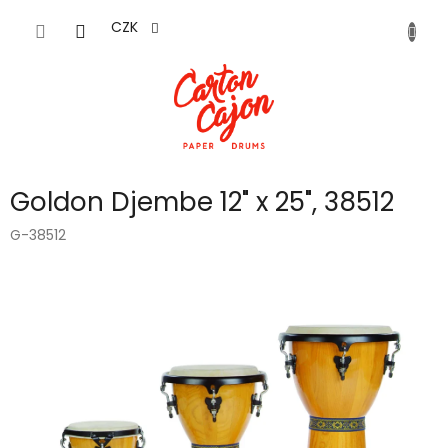
Přejít
na
CZK
obsah
Goldon Djembe 12" x 25", 38512
G-38512