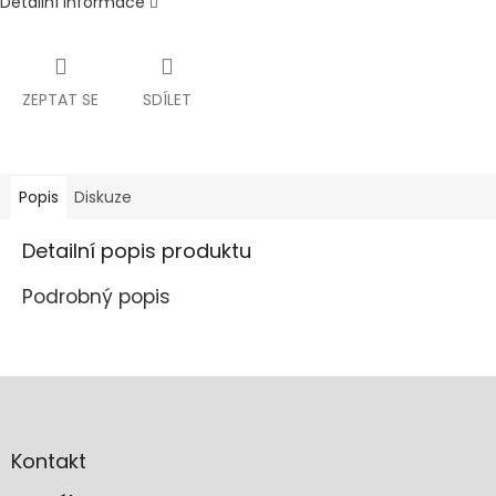
Detailní informace
ZEPTAT SE
SDÍLET
Popis
Diskuze
Detailní popis produktu
Podrobný popis
Z
á
p
a
Kontakt
t