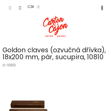
Přejít
na
CZK
obsah
Goldon claves (ozvučná dřívka),
18x200 mm, pár, sucupira, 10810
G-10810