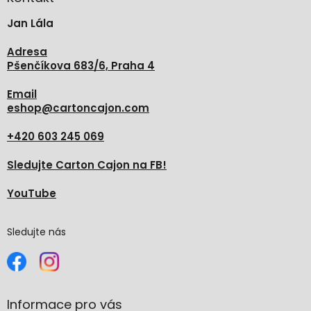
t
Jan Lála
í
Adresa
Pšenčíkova 683/6, Praha 4
Email
eshop
@
cartoncajon.com
+420 603 245 069
Sledujte Carton Cajon na FB!
YouTube
Sledujte nás
Informace pro vás