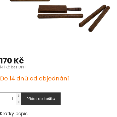
170 Kč
141 Kč bez DPH
Měrná
Do 14 dnů od objednání
cena:
Přidat do košíku
Krátký popis