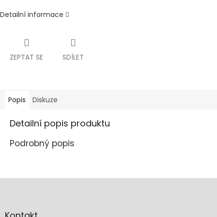
Detailní informace
ZEPTAT SE
SDÍLET
Popis
Diskuze
Detailní popis produktu
Podrobný popis
Z
á
p
a
Kontakt