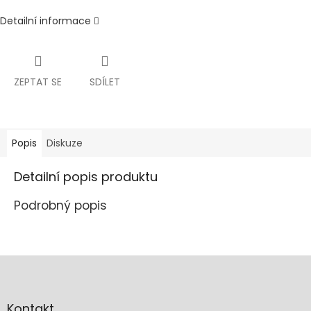
Detailní informace
ZEPTAT SE
SDÍLET
Popis
Diskuze
Detailní popis produktu
Podrobný popis
Z
á
p
a
Kontakt