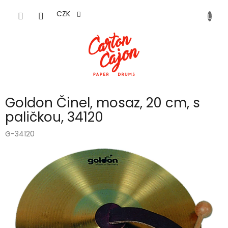
Přejít
na
CZK
obsah
Goldon Činel, mosaz, 20 cm, s
paličkou, 34120
G-34120