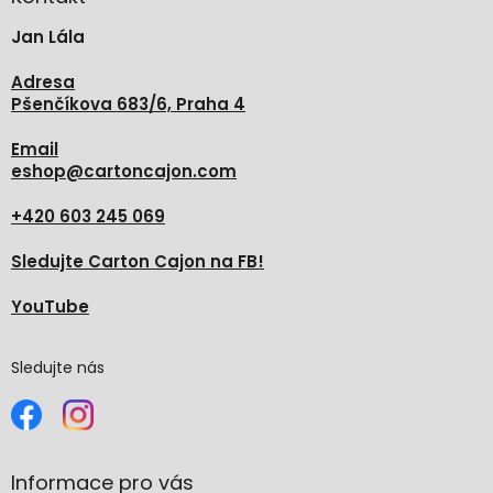
t
Jan Lála
í
Adresa
Pšenčíkova 683/6, Praha 4
Email
eshop
@
cartoncajon.com
+420 603 245 069
Sledujte Carton Cajon na FB!
YouTube
Sledujte nás
Informace pro vás