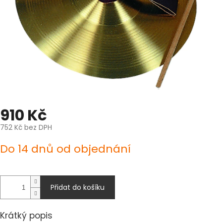
910 Kč
752 Kč bez DPH
Měrná
Do 14 dnů od objednání
cena:
Přidat do košíku
Krátký popis