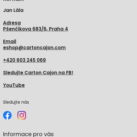
t
Jan Lála
í
Adresa
Pšenčíkova 683/6, Praha 4
Email
eshop
@
cartoncajon.com
+420 603 245 069
Sledujte Carton Cajon na FB!
YouTube
Sledujte nás
Informace pro vás