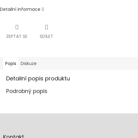
Detailní informace
ZEPTAT SE
SDÍLET
Popis
Diskuze
Detailní popis produktu
Podrobný popis
Z
á
p
a
Kontakt