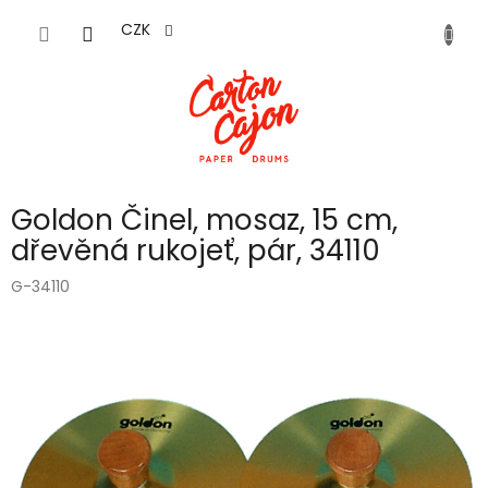
Přejít
na
CZK
obsah
Goldon Činel, mosaz, 15 cm,
dřevěná rukojeť, pár, 34110
G-34110