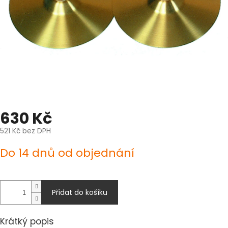
630 Kč
521 Kč bez DPH
Měrná
Do 14 dnů od objednání
cena:
Přidat do košíku
Krátký popis