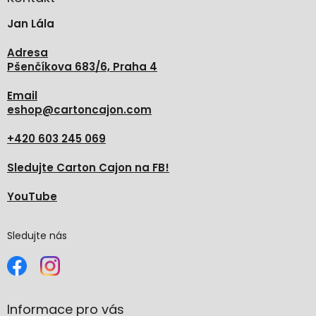
t
Jan Lála
í
Adresa
Pšenčíkova 683/6, Praha 4
Email
eshop
@
cartoncajon.com
+420 603 245 069
Sledujte Carton Cajon na FB!
YouTube
Sledujte nás
Informace pro vás