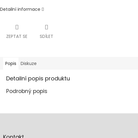
Detailní informace
ZEPTAT SE
SDÍLET
Popis
Diskuze
Detailní popis produktu
Podrobný popis
Z
á
p
a
Kontakt