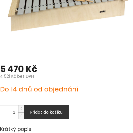
5 470 Kč
4 521 Kč bez DPH
Měrná
Do 14 dnů od objednání
cena:
Přidat do košíku
Krátký popis