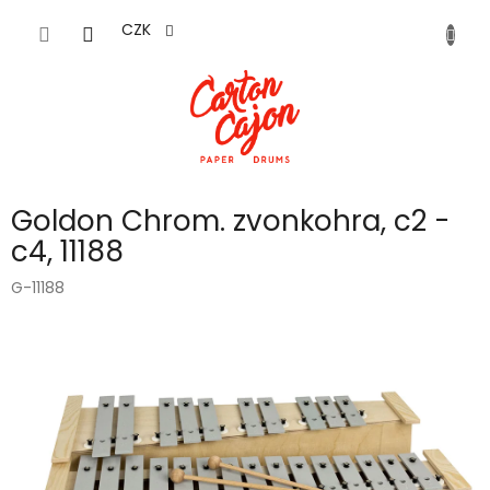
Přejít
na
CZK
obsah
Goldon Chrom. zvonkohra, c2 -
c4, 11188
G-11188