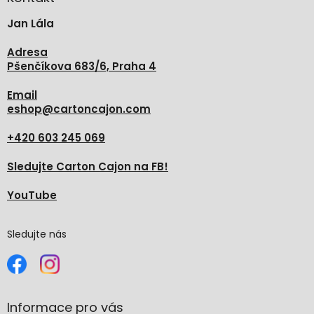
t
Jan Lála
í
Adresa
Pšenčíkova 683/6, Praha 4
Email
eshop
@
cartoncajon.com
+420 603 245 069
Sledujte Carton Cajon na FB!
YouTube
Sledujte nás
Informace pro vás