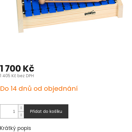
1 700 Kč
1 405 Kč bez DPH
Měrná
Do 14 dnů od objednání
cena:
Přidat do košíku
Krátký popis