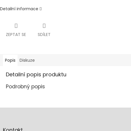
Detailní informace
ZEPTAT SE
SDÍLET
Popis
Diskuze
Detailní popis produktu
Podrobný popis
Z
á
p
a
Kontakt