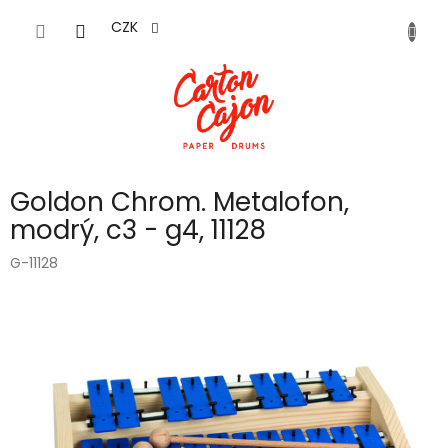
Přejít
na
CZK
obsah
Goldon Chrom. Metalofon,
modrý, c3 - g4, 11128
G-11128