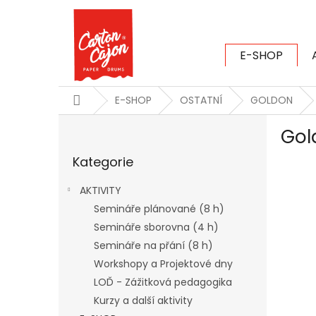
Přejít
na
obsah
E-SHOP
CARTON CAJ
Domů
E-SHOP
OSTATNÍ
GOLDON
P
Gol
o
Přeskočit
s
Kategorie
kategorie
t
r
AKTIVITY
a
Semináře plánované (8 h)
n
Semináře sborovna (4 h)
n
í
Semináře na přání (8 h)
p
Workshopy a Projektové dny
a
LOĎ - Zážitková pedagogika
n
Kurzy a další aktivity
e