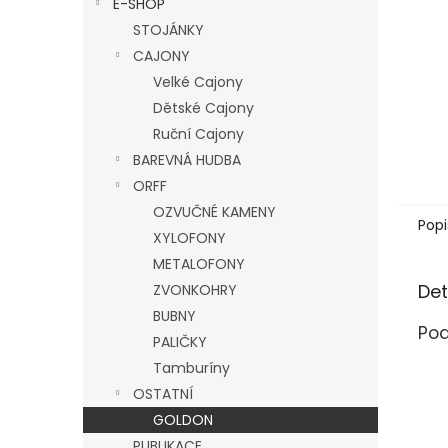
E-SHOP
l
STOJÁNKY
CAJONY
Velké Cajony
Dětské Cajony
Ruční Cajony
BAREVNÁ HUDBA
ORFF
OZVUČNÉ KAMENY
Popi
XYLOFONY
METALOFONY
Det
ZVONKOHRY
BUBNY
Pod
PALIČKY
Tamburíny
OSTATNÍ
GOLDON
PUBLIKACE