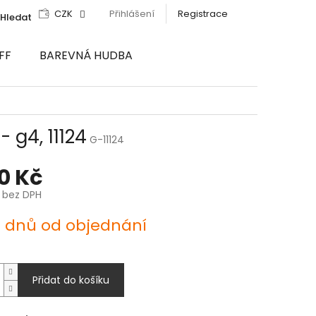
CZK
Přihlášení
Registrace
Hledat
FF
BAREVNÁ HUDBA
 g4, 11124
G-11124
00 Kč
č bez DPH
4 dnů od objednání
Přidat do košíku