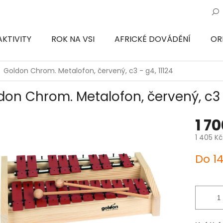
AKTIVITY
ROK NA VSI
AFRICKÉ DOVÁDĚNÍ
OR
ON
Goldon Chrom. Metalofon, červený, c3 - g4, 11124
don Chrom. Metalofon, červený, c3 -
1 7
1 405 K
Měrná
Do 1
cena: