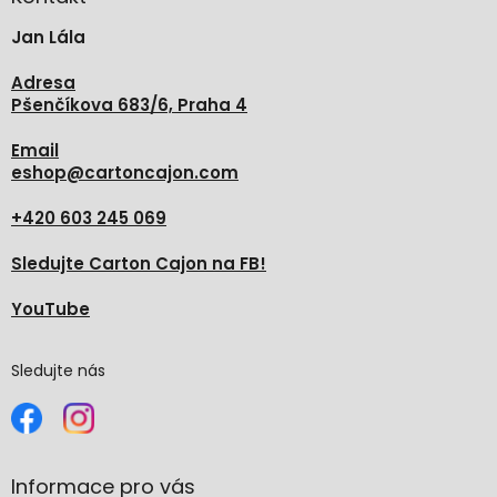
t
Jan Lála
í
Adresa
Pšenčíkova 683/6, Praha 4
Email
eshop
@
cartoncajon.com
+420 603 245 069
Sledujte Carton Cajon na FB!
YouTube
Sledujte nás
Informace pro vás