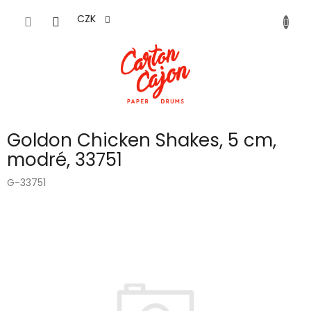
Přejít
na
CZK
obsah
Goldon Chicken Shakes, 5 cm,
modré, 33751
G-33751