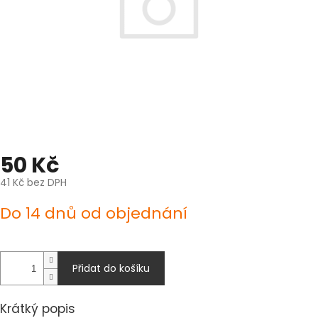
50 Kč
41 Kč bez DPH
Měrná
Do 14 dnů od objednání
cena:
Přidat do košíku
Krátký popis