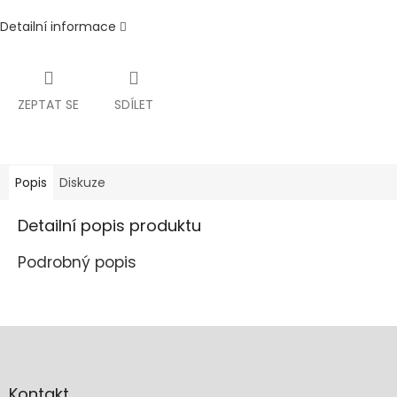
Detailní informace
ZEPTAT SE
SDÍLET
Popis
Diskuze
Detailní popis produktu
Podrobný popis
Z
á
p
a
Kontakt