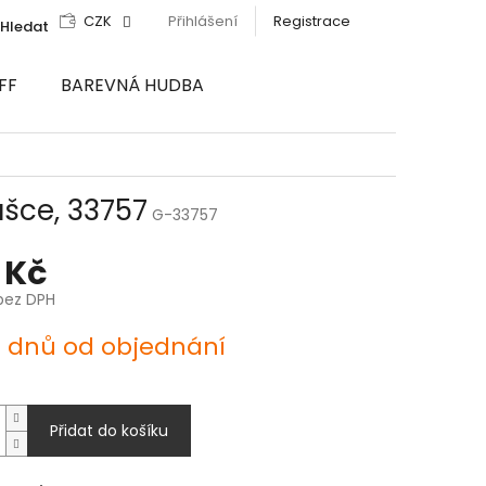
CZK
Přihlášení
Registrace
Hledat
FF
BAREVNÁ HUDBA
ašce, 33757
G-33757
 Kč
bez DPH
4 dnů od objednání
Přidat do košíku