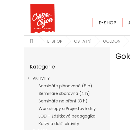
Přejít
na
obsah
E-SHOP
CARTON CAJ
Domů
E-SHOP
OSTATNÍ
GOLDON
P
Gol
o
Přeskočit
s
Kategorie
kategorie
t
r
AKTIVITY
a
Semináře plánované (8 h)
n
Semináře sborovna (4 h)
n
í
Semináře na přání (8 h)
p
Workshopy a Projektové dny
a
LOĎ - Zážitková pedagogika
n
Kurzy a další aktivity
e