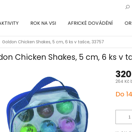
AKTIVITY
ROK NA VSI
AFRICKÉ DOVÁDĚNÍ
OR
ON
Goldon Chicken Shakes, 5 cm, 6 ks v tašce, 33757
don Chicken Shakes, 5 cm, 6 ks v t
320
264 Kč 
Měrná
Do 1
cena: