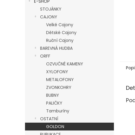
E-SHOP
l
STOJÁNKY
CAJONY
Velké Cajony
Dětské Cajony
Ruční Cajony
BAREVNÁ HUDBA
ORFF
OZVUČNÉ KAMENY
Popi
XYLOFONY
METALOFONY
Det
ZVONKOHRY
BUBNY
Pod
PALIČKY
Tamburíny
OSTATNÍ
GOLDON
PUBLIKACE