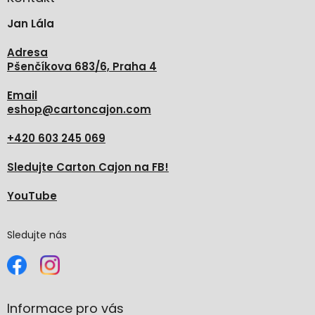
t
Jan Lála
í
Adresa
Pšenčíkova 683/6, Praha 4
Email
eshop
@
cartoncajon.com
+420 603 245 069
Sledujte Carton Cajon na FB!
YouTube
Sledujte nás
Informace pro vás