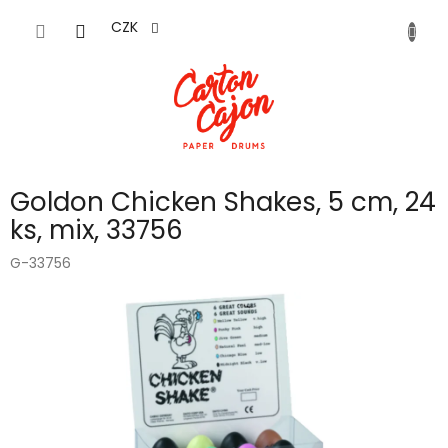
Přejít
na
CZK
obsah
Goldon Chicken Shakes, 5 cm, 24
ks, mix, 33756
G-33756