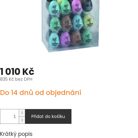
1 010 Kč
835 Kč bez DPH
Měrná
Do 14 dnů od objednání
cena:
Přidat do košíku
Krátký popis