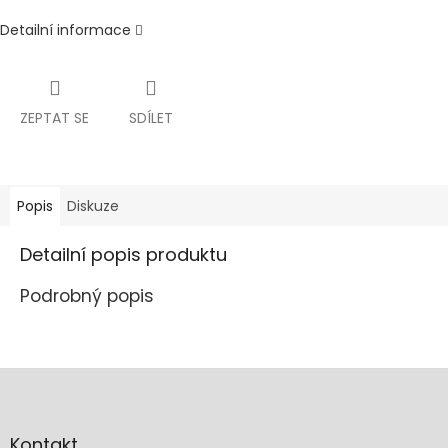
Detailní informace
ZEPTAT SE
SDÍLET
Popis
Diskuze
Detailní popis produktu
Podrobný popis
Z
á
p
a
Kontakt