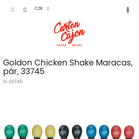
Přejít
na
CZK
obsah
Goldon Chicken Shake Maracas,
pár, 33745
G-33745