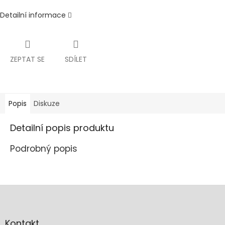
Detailní informace
ZEPTAT SE
SDÍLET
Popis
Diskuze
Detailní popis produktu
Podrobný popis
Z
á
p
a
Kontakt