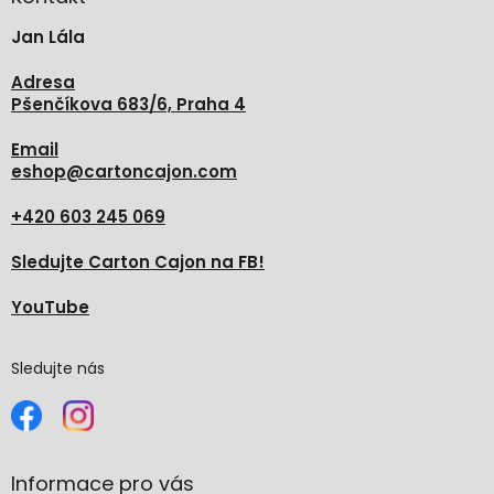
t
Jan Lála
í
Adresa
Pšenčíkova 683/6, Praha 4
Email
eshop
@
cartoncajon.com
+420 603 245 069
Sledujte Carton Cajon na FB!
YouTube
Sledujte nás
Informace pro vás