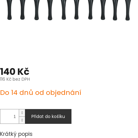
140 Kč
116 Kč bez DPH
Měrná
Do 14 dnů od objednání
cena:
Přidat do košíku
Krátký popis