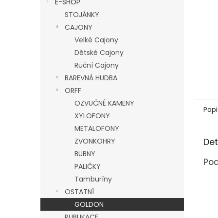
E-SHOP
l
STOJÁNKY
CAJONY
Velké Cajony
Dětské Cajony
Ruční Cajony
BAREVNÁ HUDBA
ORFF
OZVUČNÉ KAMENY
Popi
XYLOFONY
METALOFONY
Det
ZVONKOHRY
BUBNY
Pod
PALIČKY
Tamburíny
OSTATNÍ
GOLDON
PUBLIKACE