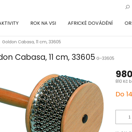
AKTIVITY
ROK NA VSI
AFRICKÉ DOVÁDĚNÍ
OR
ON
Goldon Cabasa, 11 cm, 33605
don Cabasa, 11 cm, 33605
G-33605
980
810 Kč 
Měrná
Do 1
cena: