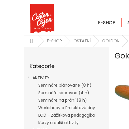
Přejít
na
obsah
E-SHOP
CARTON CAJ
Domů
E-SHOP
OSTATNÍ
GOLDON
P
Gol
o
Přeskočit
s
Kategorie
kategorie
t
r
AKTIVITY
a
Semináře plánované (8 h)
n
Semináře sborovna (4 h)
n
í
Semináře na přání (8 h)
p
Workshopy a Projektové dny
a
LOĎ - Zážitková pedagogika
n
Kurzy a další aktivity
e