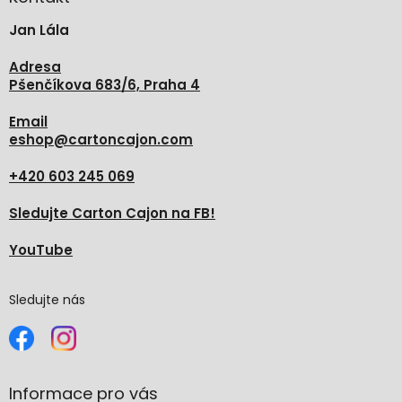
t
Jan Lála
í
Adresa
Pšenčíkova 683/6, Praha 4
Email
eshop
@
cartoncajon.com
+420 603 245 069
Sledujte Carton Cajon na FB!
YouTube
Sledujte nás
Informace pro vás