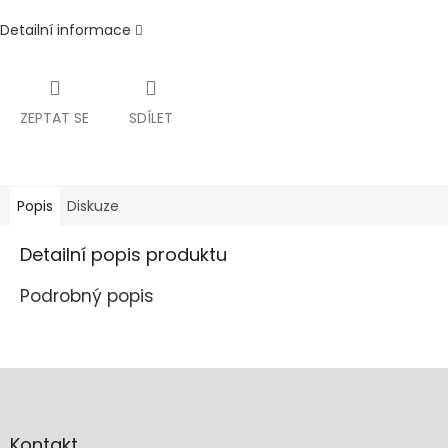
Detailní informace
ZEPTAT SE
SDÍLET
Popis
Diskuze
Detailní popis produktu
Podrobný popis
Z
á
p
a
Kontakt