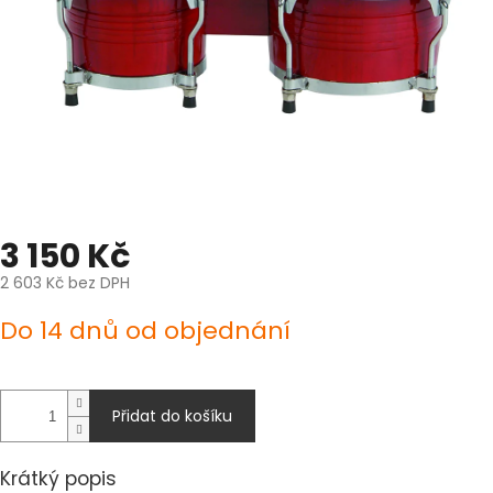
3 150 Kč
2 603 Kč bez DPH
Měrná
Do 14 dnů od objednání
cena:
Přidat do košíku
Krátký popis