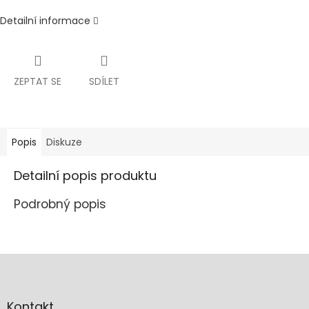
Detailní informace
ZEPTAT SE
SDÍLET
Popis
Diskuze
Detailní popis produktu
Podrobný popis
Z
á
p
a
Kontakt