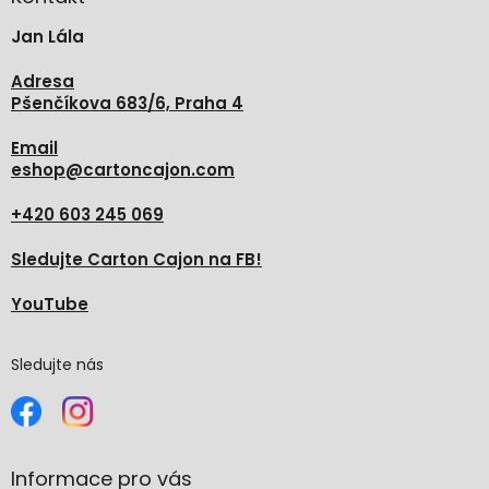
t
Jan Lála
í
Adresa
Pšenčíkova 683/6, Praha 4
Email
eshop
@
cartoncajon.com
+420 603 245 069
Sledujte Carton Cajon na FB!
YouTube
Sledujte nás
Informace pro vás