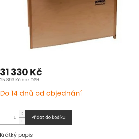
31 330 Kč
25 893 Kč bez DPH
Měrná
Do 14 dnů od objednání
cena:
Přidat do košíku
Krátký popis