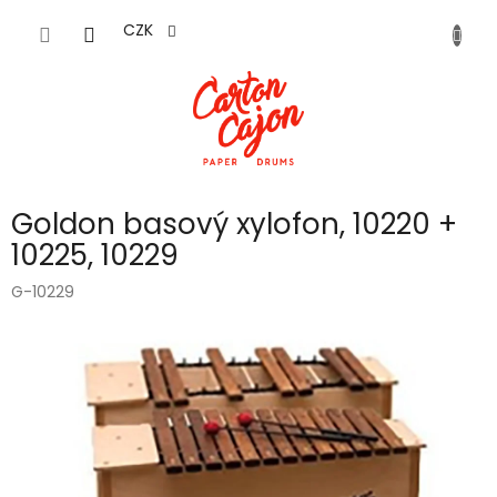
Přejít
na
CZK
obsah
Goldon basový xylofon, 10220 +
10225, 10229
G-10229