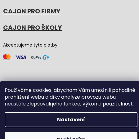
CAJON PRO FIRMY
CAJON PRO ŠKOLY
Akceptujeme tyto platby
Používáme cookies, abychom Vám umožnili pohodlné
Vytvořil Shoptet
(Graphic revision by
Bōjka Studio
,
prohlížení webu a díky analýze provozu webu
code by
Veronika.works
)
neustále zlepšovali jeho funkce, výkon a použitelnost.
Copyright 2026
Carton Cajon
. Všechna práva vyhrazena.
Nastavení
Upravit nastavení cookies