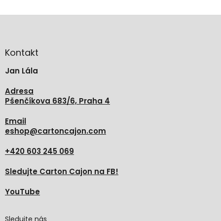
Z
á
p
a
Kontakt
t
Jan Lála
í
Adresa
Pšenčíkova 683/6, Praha 4
Email
eshop
@
cartoncajon.com
+420 603 245 069
Sledujte Carton Cajon na FB!
YouTube
Sledujte nás