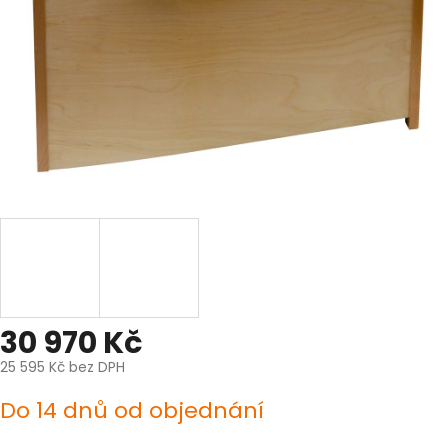
30 970 Kč
25 595 Kč bez DPH
Měrná
Do 14 dnů od objednání
cena: