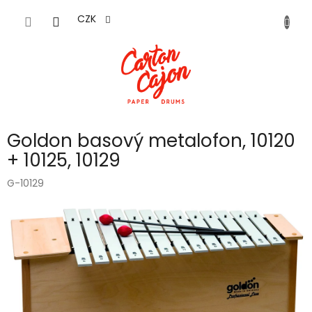
Přejít
na
CZK
obsah
Goldon basový metalofon, 10120
+ 10125, 10129
G-10129