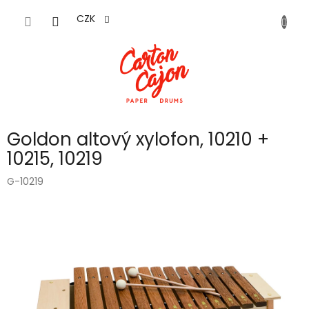
Přejít
na
CZK
obsah
Goldon altový xylofon, 10210 +
10215, 10219
G-10219