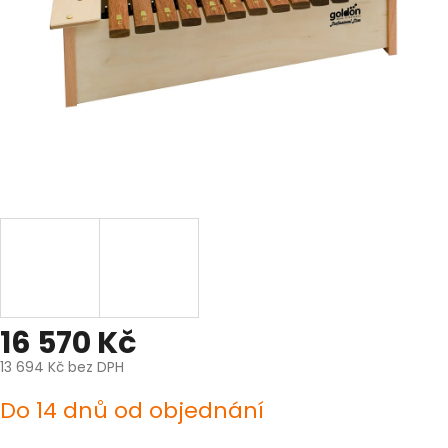
16 570 Kč
13 694 Kč bez DPH
Měrná
Do 14 dnů od objednání
cena: