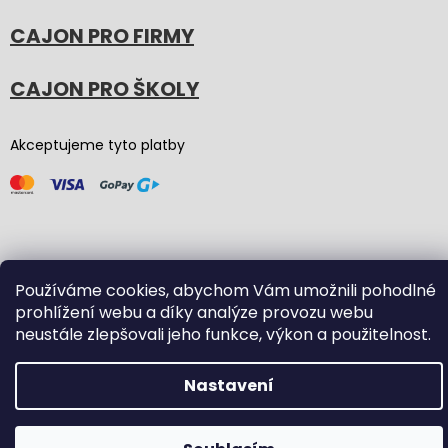
CAJON PRO FIRMY
CAJON PRO ŠKOLY
Akceptujeme tyto platby
Používáme cookies, abychom Vám umožnili pohodlné
Vytvořil Shoptet
(Graphic revision by
Bōjka Studio
,
prohlížení webu a díky analýze provozu webu
code by
Veronika.works
)
neustále zlepšovali jeho funkce, výkon a použitelnost.
Copyright 2026
Carton Cajon
. Všechna práva vyhrazena.
Nastavení
Upravit nastavení cookies