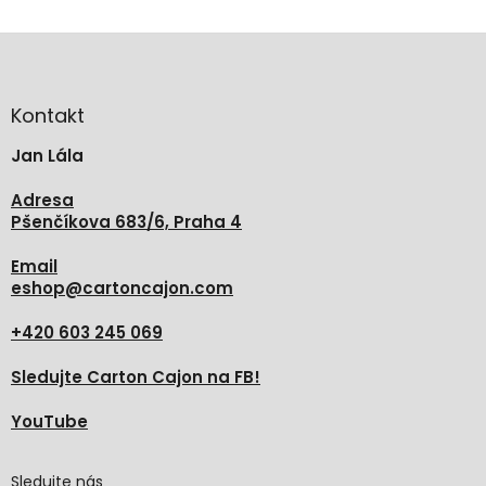
Z
á
p
a
Kontakt
t
Jan Lála
í
Adresa
Pšenčíkova 683/6, Praha 4
Email
eshop
@
cartoncajon.com
+420 603 245 069
Sledujte Carton Cajon na FB!
YouTube
Sledujte nás