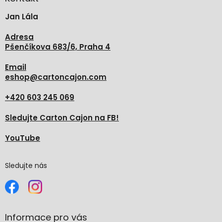
t
Jan Lála
í
Adresa
Pšenčíkova 683/6, Praha 4
Email
eshop
@
cartoncajon.com
+420 603 245 069
Sledujte Carton Cajon na FB!
YouTube
Sledujte nás
Informace pro vás