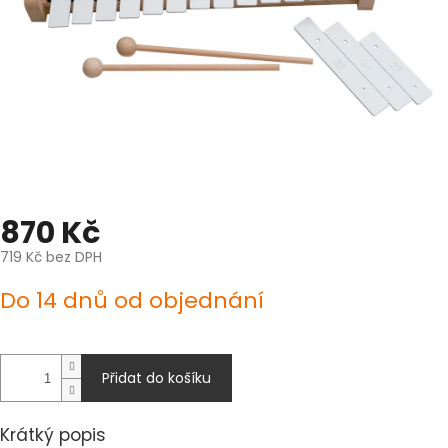
870 Kč
719 Kč bez DPH
Měrná
Do 14 dnů od objednání
cena:
Přidat do košíku
Krátký popis