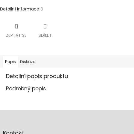
Detailní informace
ZEPTAT SE
SDÍLET
Popis
Diskuze
Detailní popis produktu
Podrobný popis
Z
á
p
a
Kontakt