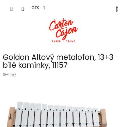
Přejít
na
CZK
obsah
Goldon Altový metalofon, 13+3
bílé kamínky, 11157
G-11157