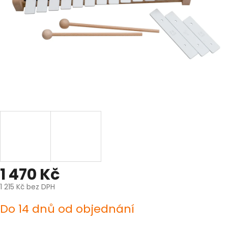
1 470 Kč
1 215 Kč bez DPH
Měrná
Do 14 dnů od objednání
cena: