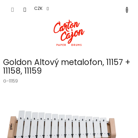
Přejít
na
CZK
obsah
Goldon Altový metalofon, 11157 +
11158, 11159
G-11159