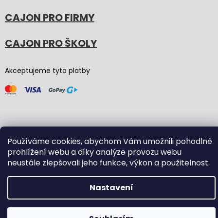
CAJON PRO FIRMY
CAJON PRO ŠKOLY
Akceptujeme tyto platby
Používáme cookies, abychom Vám umožnili pohodlné
Vytvořil Shoptet
(Graphic revision by
Bōjka Studio
,
prohlížení webu a díky analýze provozu webu
code by
Veronika.works
)
neustále zlepšovali jeho funkce, výkon a použitelnost.
Copyright 2026
Carton Cajon
. Všechna práva vyhrazena.
Nastavení
Upravit nastavení cookies