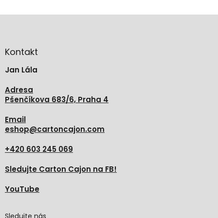
Z
á
p
a
Kontakt
t
Jan Lála
í
Adresa
Pšenčíkova 683/6, Praha 4
Email
eshop
@
cartoncajon.com
+420 603 245 069
Sledujte Carton Cajon na FB!
YouTube
Sledujte nás