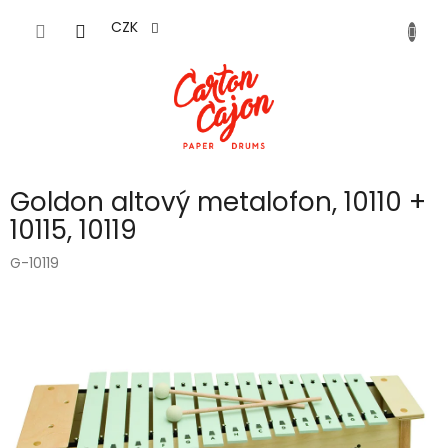
Přejít
na
CZK
obsah
Goldon altový metalofon, 10110 +
10115, 10119
G-10119