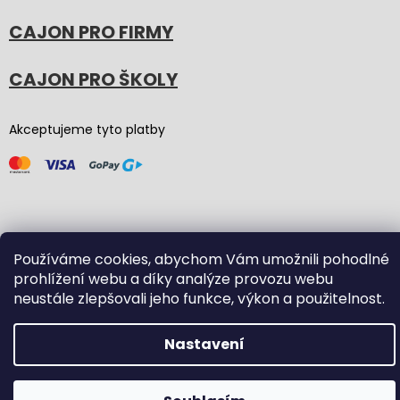
CAJON PRO FIRMY
CAJON PRO ŠKOLY
Akceptujeme tyto platby
Používáme cookies, abychom Vám umožnili pohodlné
Vytvořil Shoptet
(Graphic revision by
Bōjka Studio
,
prohlížení webu a díky analýze provozu webu
code by
Veronika.works
)
neustále zlepšovali jeho funkce, výkon a použitelnost.
Copyright 2026
Carton Cajon
. Všechna práva vyhrazena.
Nastavení
Upravit nastavení cookies