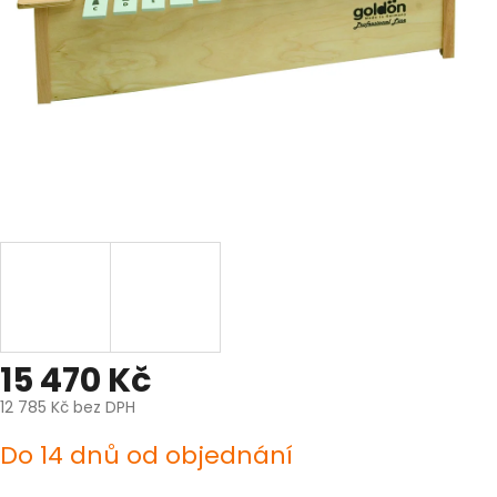
15 470 Kč
12 785 Kč bez DPH
Měrná
Do 14 dnů od objednání
cena: