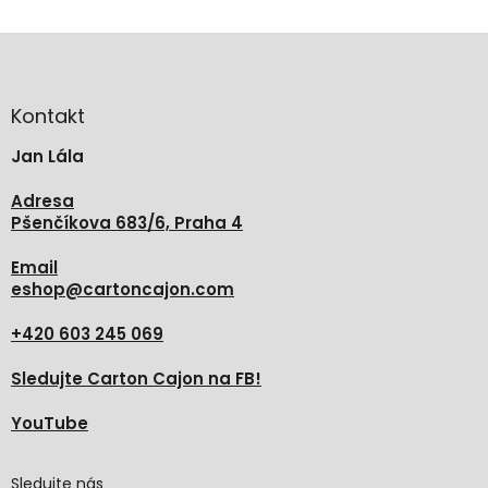
Z
á
p
a
Kontakt
t
Jan Lála
í
Adresa
Pšenčíkova 683/6, Praha 4
Email
eshop
@
cartoncajon.com
+420 603 245 069
Sledujte Carton Cajon na FB!
YouTube
Sledujte nás