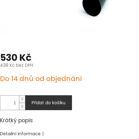
530 Kč
438 Kč bez DPH
Měrná
Do 14 dnů od objednání
cena:
Přidat do košíku
Krátký popis
Detailní informace