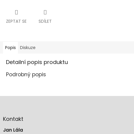
ZEPTAT SE
SDÍLET
Popis
Diskuze
Detailní popis produktu
Podrobný popis
Z
á
p
a
Kontakt
t
Jan Lála
í