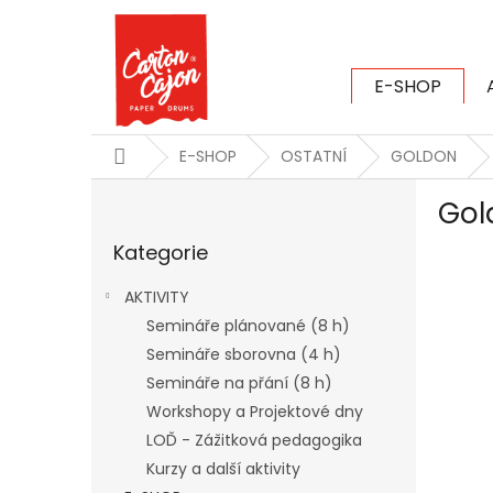
Přejít
na
obsah
E-SHOP
CARTON CAJ
Domů
E-SHOP
OSTATNÍ
GOLDON
P
Gol
o
Přeskočit
s
Kategorie
kategorie
t
r
AKTIVITY
a
Semináře plánované (8 h)
n
Semináře sborovna (4 h)
n
í
Semináře na přání (8 h)
p
Workshopy a Projektové dny
a
LOĎ - Zážitková pedagogika
n
Kurzy a další aktivity
e