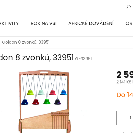
AKTIVITY
ROK NA VSI
AFRICKÉ DOVÁDĚNÍ
OR
ON
Goldon 8 zvonků, 33951
don 8 zvonků, 33951
G-33951
2 5
2 141 Kč
Měrná
Do 1
cena: