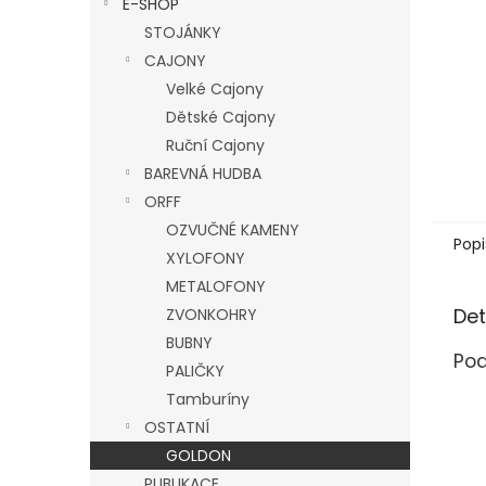
E-SHOP
l
STOJÁNKY
CAJONY
Velké Cajony
Dětské Cajony
Ruční Cajony
BAREVNÁ HUDBA
ORFF
OZVUČNÉ KAMENY
Popi
XYLOFONY
METALOFONY
Det
ZVONKOHRY
BUBNY
Pod
PALIČKY
Tamburíny
OSTATNÍ
GOLDON
PUBLIKACE